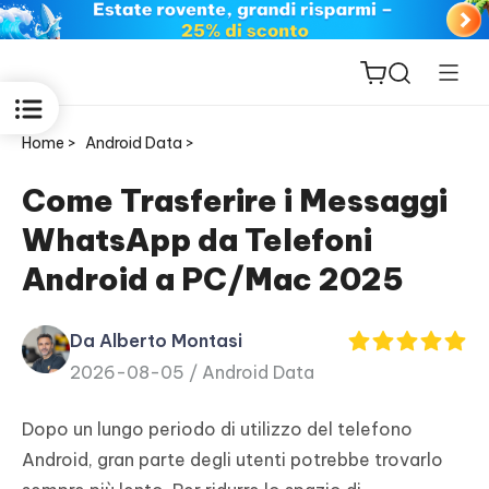
Home >
Android Data >
Come Trasferire i Messaggi
WhatsApp da Telefoni
ReiBoot
Android a PC/Mac 2025
for iOS
Da Alberto Montasi
PDNob
2026-08-05 /
Android Data
New
PDF
Editor
Dopo un lungo periodo di utilizzo del telefono
Android, gran parte degli utenti potrebbe trovarlo
iAnyGo