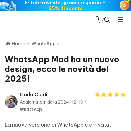
Home >
WhatsApp >
WhatsApp Mod ha un nuovo
design, ecco le novità del
ReiBoot
2025!
for iOS
PDNob
Carlo Conti
New
PDF
Aggiornato in data 2024-12-10 /
Editor
WhatsApp
iAnyGo
La nuova versione di WhatsApp è arrivata,