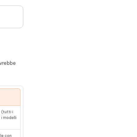
ovrebbe
tutti i
 i modelli
le con