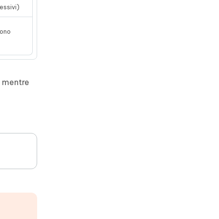
essivi)
vono
, mentre