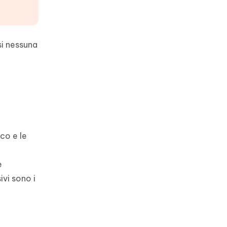
si nessuna
co e le
è
ivi sono i