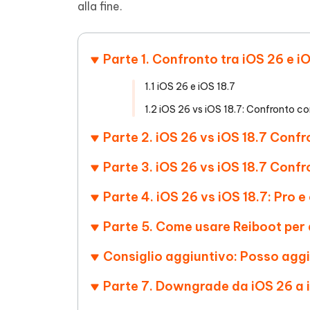
alla fine.
4DDiG - Windows Data Recovery
4DDiG 
OCR & conversione PDF online gratis
Creare d
l'AI
Recuperare i file cancellati in Windows
Recuperar
Mobile
Gratis
PixPretty AI Photo Editor
Tenors
Parte 1. Confronto tra iOS 26 e iO
iAnyGo- iOS APP
iAnyGo
Strumento gratuito di fotoritocco con
Vedi Tutti i Prodotti
IA
Trasforma
Cambiare la posizione dell'iPhone senza
Cambiare
contenuti
1.1 iOS 26 e iOS 18.7
PC
PC
1.2 iOS 26 vs iOS 18.7: Confronto com
UltData for Android APP
APP Cl
Parte 2. iOS 26 vs iOS 18.7 Conf
Recuperare i dati Android senza PC
Pulire l'
Parte 3. iOS 26 vs iOS 18.7 Confro
Parte 4. iOS 26 vs iOS 18.7: Pro 
Parte 5. Come usare Reiboot per
Consiglio aggiuntivo: Posso agg
Parte 7. Downgrade da iOS 26 a i