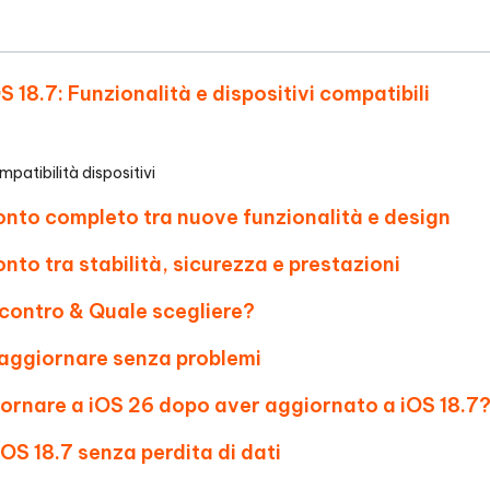
- Mac Data Recovery
iapositive in pochi secondi con
Riassumitore di documenti PDF con 
e i file eliminati su Mac
Tenorshare AI Writer
Hot
New
hare AI Bypass
S 18.7: Funzionalità e dispositivi compatibili
 - APP Android Fake GPS
iCareFone Transfer APP
Scrivere in modo più intelligente, pi
re i contenuti dell' AI in
veloce e migliore con l'AI
 la posizione di Android senza
Trasferire chat Whatsapp
 simili a quelli umani
Android/iPhone
patibilità dispositivi
eanup Pro
ronto completo tra nuove funzionalità e design
iPhone con AI gratis
nto tra stabilità, sicurezza e prestazioni
e contro & Quale scegliere?
 aggiornare senza problemi
iornare a iOS 26 dopo aver aggiornato a iOS 18.7
OS 18.7 senza perdita di dati