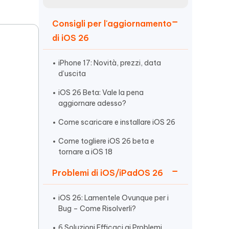
incredibili funzionalità
Vedere Ora
AI
Consigli per l'aggiornamento
Iniziare
di iOS 26
ù
Altri Consigli Utili
iPhone 17: Novità, prezzi, data
d’uscita
iOS 26 Beta: Vale la pena
aggiornare adesso?
Altri Consigli Utili
Come scaricare e installare iOS 26
Come togliere iOS 26 beta e
tornare a iOS 18
Problemi di iOS/iPadOS 26
?
iOS 26: Lamentele Ovunque per i
Bug – Come Risolverli?
6 Soluzioni Efficaci ai Problemi