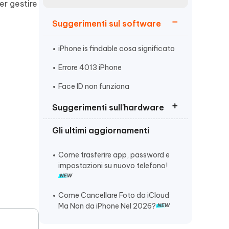
incredibili funzionalità
er gestire
Vedere Ora
AI
Suggerimenti sul software
Iniziare
ù
Altri Consigli Utili
iPhone is findable cosa significato
Errore 4013 iPhone
Face ID non funziona
Suggerimenti sull'hardware
Altri Consigli Utili
Gli ultimi aggiornamenti
Nessun servizio iPhone come
risolvere
Come trasferire app, password e
iPhone 15 si scarica velocemente
impostazioni su nuovo telefono!
ghost touch iPhone
Come Cancellare Foto da iCloud
Ma Non da iPhone Nel 2026?