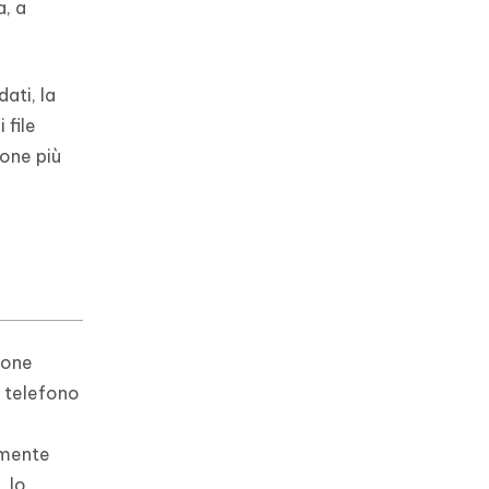
a, a
ati, la
 file
ione più
ione
o telefono
temente
, lo