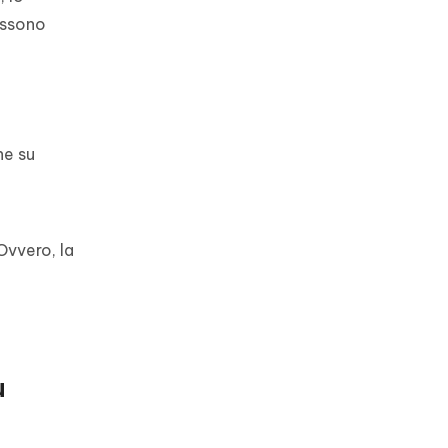
ossono
ne su
Ovvero, la
u