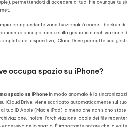
ple), permettendoti di accedere ai tuoi file ovunque tu si
rnet.
 ampio comprendente varie funzionalità come il backup di d
i concentra principalmente sulla gestione e archiviazione di
 completo del dispositivo, iCloud Drive permette una gest
ive occupa spazio su iPhone?
ma spazio su iPhone
in modo anomalo è la sincronizzaz
 su iCloud Drive, viene scaricato automaticamente sul tu
ati al tuo ID Apple (Mac e iPad), a meno che non siano state
hiviazione. Inoltre, l'archiviazione locale dei file recen
zo eccessivo dello spazio. È importante notare che, a volte