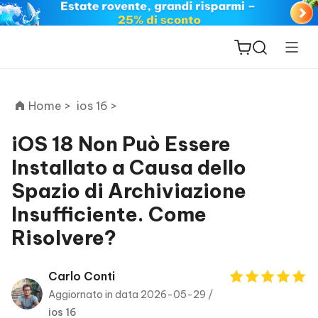
Home >
ios 16 >
iOS 18 Non Può Essere
Installato a Causa dello
ReiBoot
Spazio di Archiviazione
for iOS
Insufficiente. Come
PDNob
Risolvere?
New
PDF
Editor
Carlo Conti
Aggiornato in data 2026-05-29 /
iAnyGo
ios 16