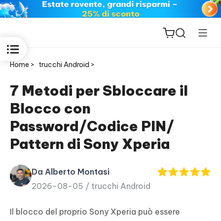
Home >
trucchi Android >
7 Metodi per Sbloccare il
Blocco con
ReiBoot
Password/Codice PIN/
for iOS
Pattern di Sony Xperia
PDNob
New
PDF
Da Alberto Montasi
Editor
2026-08-05 /
trucchi Android
iAnyGo
Il blocco del proprio Sony Xperia può essere