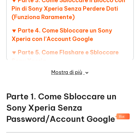
Parte 3. Come Sbloccare il Blocco con
Pin di Sony Xperia Senza Perdere Dati
(Funziona Raramente)
Parte 4. Come Sbloccare un Sony
Xperia con l’Account Google
Parte 5. Come Flashare e Sbloccare
Sony Xperia
Mostra di più
Parte 6. Come Sbloccare la Rete SIM di
Sony Xperia
Parte 1. Come Sbloccare un
Parte 7. Domande Frequenti sullo
Sblocco di Sony Xperia
Sony Xperia Senza
Password/Account Google
Conclusione
Hot