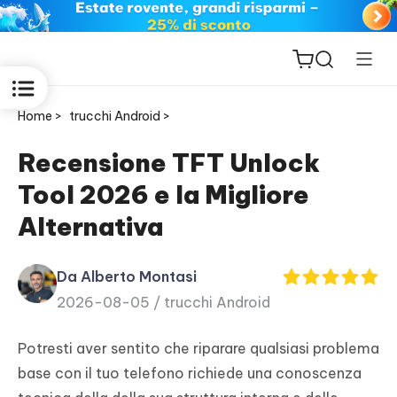
Home >
trucchi Android >
Recensione TFT Unlock
Tool 2026 e la Migliore
ReiBoot
Alternativa
for iOS
Da Alberto Montasi
PDNob
2026-08-05 /
trucchi Android
New
PDF
Editor
Potresti aver sentito che riparare qualsiasi problema
base con il tuo telefono richiede una conoscenza
iAnyGo