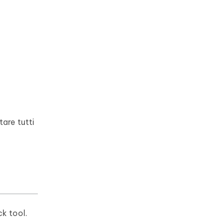
are tutti
ck tool.