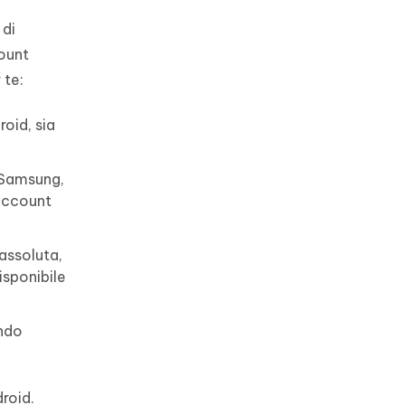
 di
count
 te:
oid, sia
 Samsung,
'account
assoluta,
isponibile
ando
droid.