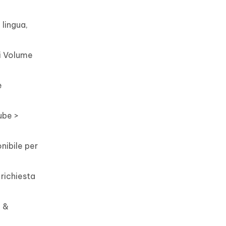
 lingua,
ti Volume
e
ube >
nibile per
 richiesta
p &