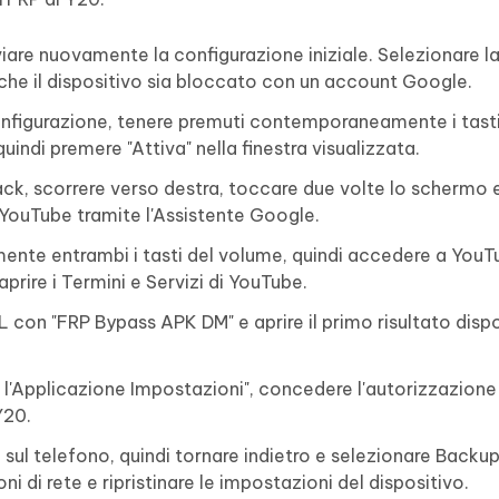
viare nuovamente la configurazione iniziale. Selezionare la
e che il dispositivo sia bloccato con un account Google.
configurazione, tenere premuti contemporaneamente i tas
uindi premere "Attiva" nella finestra visualizzata.
ck, scorrere verso destra, toccare due volte lo schermo 
 YouTube tramite l'Assistente Google.
nte entrambi i tasti del volume, quindi accedere a YouT
prire i Termini e Servizi di YouTube.
L con "FRP Bypass APK DM" e aprire il primo risultato dispo
e l'Applicazione Impostazioni", concedere l'autorizzazione
Y20.
sul telefono, quindi tornare indietro e selezionare Backu
i di rete e ripristinare le impostazioni del dispositivo.