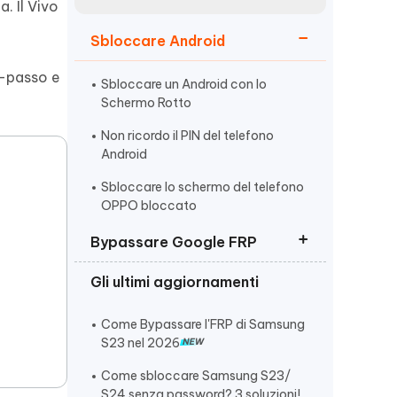
incredibili funzionalità
. Il Vivo
Vedere Ora
AI
Sbloccare Android
Iniziare
o-passo e
ù
Altri Consigli Utili
Sbloccare un Android con lo
Schermo Rotto
Non ricordo il PIN del telefono
Android
Sbloccare lo schermo del telefono
Altri Consigli Utili
OPPO bloccato
Bypassare Google FRP
Gli ultimi aggiornamenti
Rimuovere verifica account
Google (FRP)
Come Bypassare l'FRP di Samsung
Come Bypassare Huawei FRP
S23 nel 2026
I 10 Migliori Strumenti di Sblocco
Come sbloccare Samsung S23/
FRP
S24 senza password? 3 soluzioni!