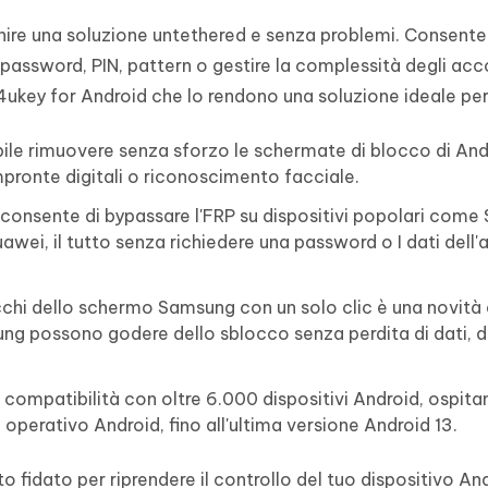
rnire una soluzione untethered e senza problemi. Consente
 password, PIN, pattern o gestire la complessità degli ac
 4ukey for Android che lo rendono una soluzione ideale per
le rimuovere senza sforzo le schermate di blocco di Andr
impronte digitali o riconoscimento facciale.
 consente di bypassare l'FRP su dispositivi popolari come
wei, il tutto senza richiedere una password o I dati dell
cchi dello schermo Samsung con un solo clic è una novità 
sung possono godere dello sblocco senza perdita di dati, d
compatibilità con oltre 6.000 dispositivi Android, ospit
operativo Android, fino all'ultima versione Android 13.
o fidato per riprendere il controllo del tuo dispositivo An