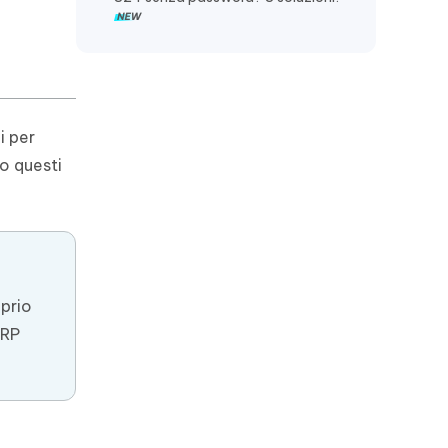
i per
o questi
prio
FRP