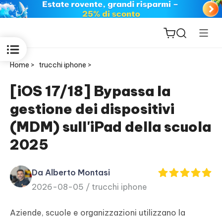
Home >
trucchi iphone >
[iOS 17/18] Bypassa la
gestione dei dispositivi
ReiBoot
(MDM) sull'iPad della scuola
for iOS
2025
PDNob
New
PDF
Da Alberto Montasi
Editor
2026-08-05 /
trucchi iphone
iAnyGo
Aziende, scuole e organizzazioni utilizzano la