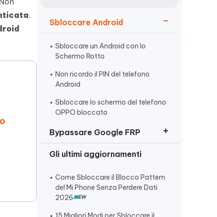
incredibili funzionalità
 Non
Vedere Ora
AI
nticata
.
Sbloccare Android
Iniziare
droid
ù
Altri Consigli Utili
Sbloccare un Android con lo
Schermo Rotto
Non ricordo il PIN del telefono
Android
Sbloccare lo schermo del telefono
Altri Consigli Utili
OPPO bloccato
 o
Bypassare Google FRP
Gli ultimi aggiornamenti
Rimuovere verifica account
Google (FRP)
Come Sbloccare il Blocco Pattern
Come Bypassare Huawei FRP
del Mi Phone Senza Perdere Dati
2026
I 10 Migliori Strumenti di Sblocco
FRP
15 Migliori Modi per Sbloccare il