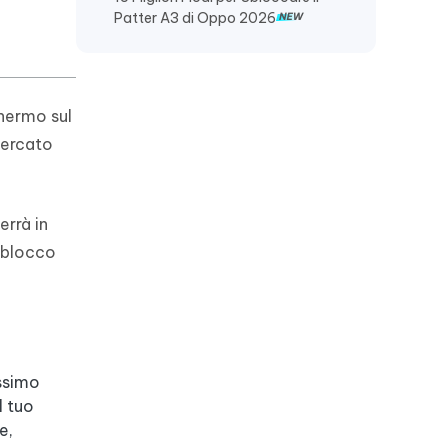
Patter A3 di Oppo 2026
chermo sul
mercato
verrà in
 blocco
issimo
l tuo
e,