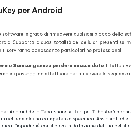
uKey per Android
 software in grado di rimuovere qualsiasi blocco dello s
id. Supporta la quasi totalità dei cellulari presenti sul 
 ti serviranno conoscenze particolari ne professionali.
hermo Samsung senza perdere nessun dato
. Il tutto av
emplici passaggi da effettuare per rimuovere la sequenza
 per Android della Tenorshare sul tuo pc. Ti basterà poch
n richiede alcuna competenza specifica. Assicurati che i
ico. Dopodiché con il cavo in dotazione del tuo cellular