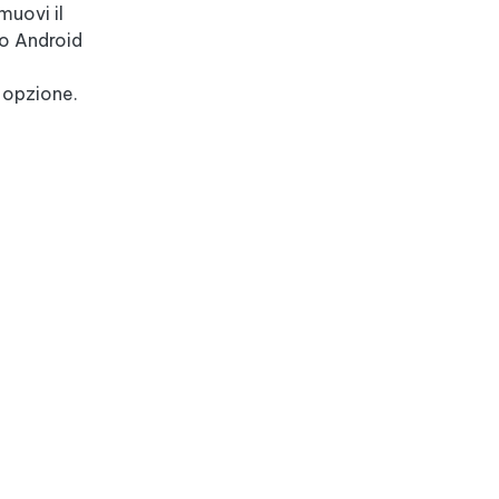
muovi il
mo Android
 opzione.