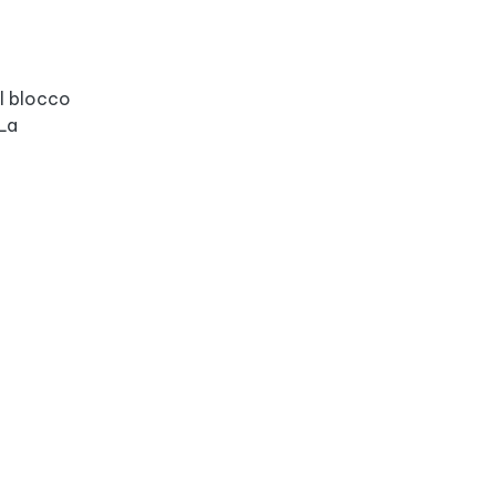
il blocco
 La