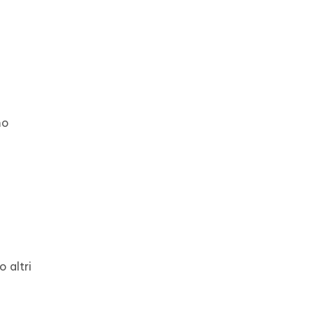
mo
 altri