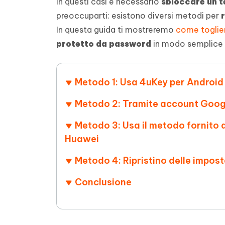
In questi casi è necessario
sbloccare un t
4DDiG - Windows Data Recovery
4DDiG 
OCR & conversione PDF online gratis
Creare d
preoccuparti: esistono diversi metodi per
l'AI
Recuperare i file cancellati in Windows
Recuperar
Mobile
Gratis
In questa guida ti mostreremo
come toglie
PixPretty AI Photo Editor
Tenors
iAnyGo- iOS APP
iAnyGo
protetto da password
in modo semplice e
Strumento gratuito di fotoritocco con
Vedi Tutti i Prodotti
IA
Trasforma
Cambiare la posizione dell'iPhone senza
Cambiare
contenuti
PC
PC
Metodo 1: Usa 4uKey per Android
UltData for Android APP
APP Cl
Recuperare i dati Android senza PC
Pulire l'
Metodo 2: Tramite account Googl
Metodo 3: Usa il metodo fornito 
Huawei
Metodo 4: Ripristino delle impost
Conclusione