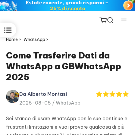
Home >
WhatsApp >
Come Trasferire Dati da
WhatsApp a GBWhatsApp
ReiBoot
2025
for iOS
Da Alberto Montasi
PDNob
2026-08-05 /
WhatsApp
New
PDF
Editor
Sei stanco di usare WhatsApp con le sue continue e
frustranti limitazioni e vuoi provare qualcosa di più
iAnyGo