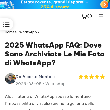
Home >
WhatsApp >
2025 WhatsApp FAQ: Dove
Sono Archiviate Le Mie Foto
ReiBoot
di WhatsApp?
for iOS
Da Alberto Montasi
PDNob
2026-08-05 /
WhatsApp
New
PDF
Editor
Alcuni utenti di WhatsApp spesso lamentano
l’impossibilità di visualizzare nella galleria dello
iAnyGo