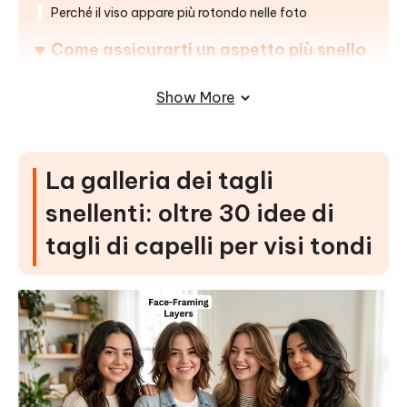
Perché il viso appare più rotondo nelle foto
Come assicurarti un aspetto più snello
in ogni foto
Show More
#1 Snellire istantaneamente il viso con l'AI Sculpting
#2 Definire i lineamenti
#3 Perfezionare l'aspetto complessivo
La galleria dei tagli
Come usare PixPretty (super semplice)
snellenti: oltre 30 idee di
FAQ sui tagli di capelli snellenti per visi
tagli di capelli per visi tondi
rotondi