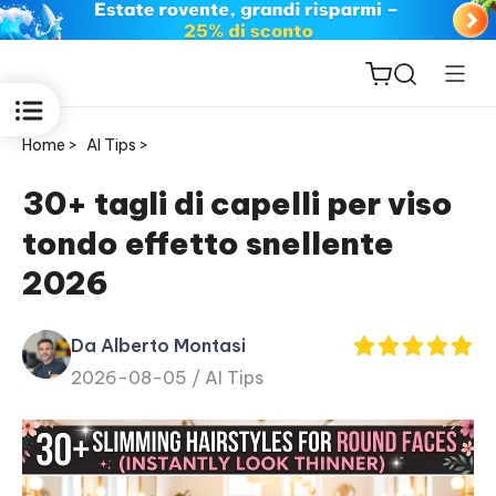
Home >
AI Tips >
30+ tagli di capelli per viso
tondo effetto snellente
ReiBoot
2026
for iOS
Da Alberto Montasi
PDNob
2026-08-05 /
AI Tips
New
PDF
Editor
iAnyGo