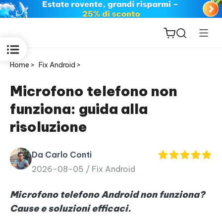
Home >
Fix Android >
Microfono telefono non
funziona: guida alla
ReiBoot
risoluzione
for iOS
Da Carlo Conti
PDNob
2026-08-05 /
Fix Android
New
PDF
Editor
Microfono telefono Android non funziona?
Cause e soluzioni efficaci.
iAnyGo