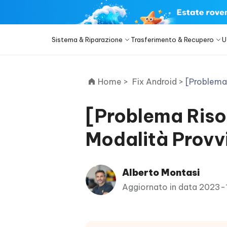
Sistema & Riparazione
Trasferimento & Recupero
U
iOS 27
Prodotti di Trasferimento
Desktop
Desktop
Categoria Soluzioni
Home >
Fix Android >
[Problema 
ReiBoot - Riparazione Sistema
4DDiG 
iPhone 17
iOS 26
DeepSeek Ai
iOS
Riparare 
Sbloccare iPhone Passcode
iCareFone WhatsApp Transfer
iAnyGo - GPS Location Changer
PDNob - PDF Editor for Windows
Rimuovere A
iCareF
4uKey -
PDNob 
PC/Lapto
Correggere 150+ sistemi iOS/iPadOS
[Problema Riso
iOS Gra
Trasferire WhatsApp tra Android e
Cambiare posizione senza jailbreak/root
Modifica & Migliora i PDF con DeepSeek
Sblocca
Acquisiz
Bypassare l'MDM dell'iPhone
Sblocco Sc
iPhone
AI
in testo
Esegui il
ReiBoot
Recupero dati Android
Riparazione
dati di i
Modalità Provv
ReiBoot - Android System Repair
4DDiG 
for iOS
Eseguire il downgrade di iOS 27
Converti No
Riparare il sistema Android è facile
Uno stru
4MeKey - iPhone Activation
PDNob - PDF Editor for Mac
Tenorsh
PDNob 
Modificabil
come A-B-C
sistema 
Unlock
Modifica e gestione di PDF con AI su
Ritoccato
Tradurre
Prodotti di Recupero
PDNob
macOS
Rimuovere il blocco di attivazione iCloud
Alberto Montasi
New
Vedi Tutte le Soluzioni
PDF
Visualizza tutti i prodotti
UltData iPhone Data Recovery
UltDat
Aggiornato in data 2023
Alimentazione AI
Editor
4DDiG Duplicate File Deleter
Tenors
Recuperare i dati persi di iPhone/iPad
Recupera
Web
Centro di Download
C
Togliere i file duplicati con AI
Pulisci &
New
clic
iAnyGo
PDNob Online
Tenorsh
Aggiornato