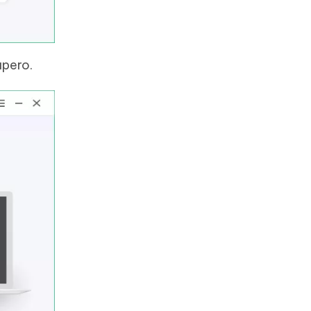
upero.