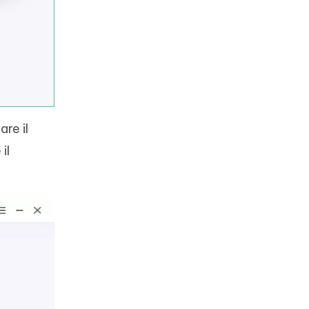
are il
il