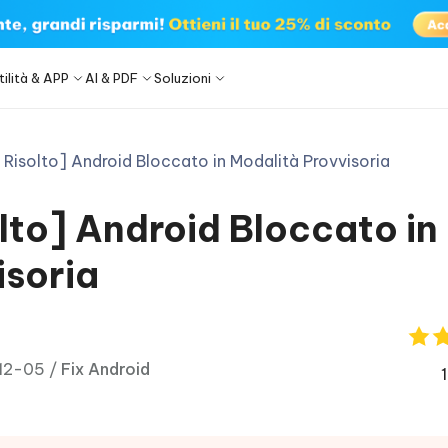
tilità & APP
AI & PDF
Soluzioni
Risolto] Android Bloccato in Modalità Provvisoria
Windows Boot Genius
4DDiG Photo Repair
iOS 27
iOS 27
i problemi di sistema di
Riparare le foto danneggiate su P
pple ID
one - Strumento di Backup
 iPhone Screen Unlock
Immagine a Testo
Bypassare il Blocco
iTransGo - Trasferimento Dat
4uKey - Android Screen Unloc
p in pochi minuti
lto] Android Bloccato in
tuito
dell'attivazione di iCloud
Telefono
re iPhone/iPad senza passcode
ione & conversione di immagini
Rimuovere il passcode dello scher
hermo Android
FRP Bypass
Android & l'FRP
 backup e gestisci facilmente i
Trasferimento di tutti i dati da And
 Sistema Android
Recupero foto iPhone
OS
iPhone
isoria
Partition Manager
4DDiG Videos Repair
New
New
tebookLM PDF in PPT
mento di migrazione del
Riparare i video danneggiati su PC
are PixPretty
Image Translator
Phone Mirror
e
facile e sicuro
re professionale di ritratti
 l'immagine con OCR
Software per lo mirroring dello sc
Android e iOS
a Android Data Recovery
Ultdata Whatsapp Recovery
-12-05 /
Fix Android
Brand New
hare Cleamio
re i dati di Android senza root
Recuperare chat whatsapp
entro Commerciale
Android/iPhone
 Ottimizza il tuo Mac con un olo
2.0.0
are AI Slides
Tenorshare AI PDF