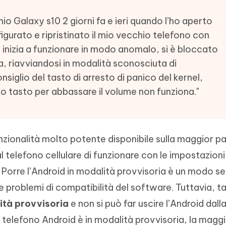
- Mac Data Recovery
iapositive in pochi secondi con
Riassumitore di documenti PDF con 
e i file eliminati su Mac
io Galaxy s10 2 giorni fa e ieri quando l’ho aperto
Tenorshare AI Writer
Hot
gurato e ripristinato il mio vecchio telefono con
New
hare AI Bypass
 - APP Android Fake GPS
iCareFone Transfer APP
Scrivere in modo più intelligente, pi
a inizia a funzionare in modo anomalo, si è bloccato
re i contenuti dell' AI in
veloce e migliore con l'AI
 la posizione di Android senza
Trasferire chat Whatsapp
a, riavviandosi in modalità sconosciuta di
 simili a quelli umani
Android/iPhone
siglio del tasto di arresto di panico del kernel,
eanup Pro
o tasto per abbassare il volume non funziona."
iPhone con AI gratis
nzionalità molto potente disponibile sulla maggior pa
 telefono cellulare di funzionare con le impostazioni
o. Porre l’Android in modalità provvisoria è un modo s
e problemi di compatibilità del software. Tuttavia, t
lità provvisoria
e non si può far uscire l’Android dall
telefono Android è in modalità provvisoria, la magg