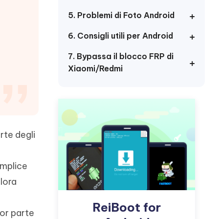
incredibili funzionalità
Vedere Ora
AI
5. Problemi di Foto Android
Iniziare
6. Consigli utili per Android
ù
Altri Consigli Utili
7. Bypassa il blocco FRP di
Xiaomi/Redmi
Altri Consigli Utili
rte degli
emplice
alora
a
ReiBoot for
ior parte