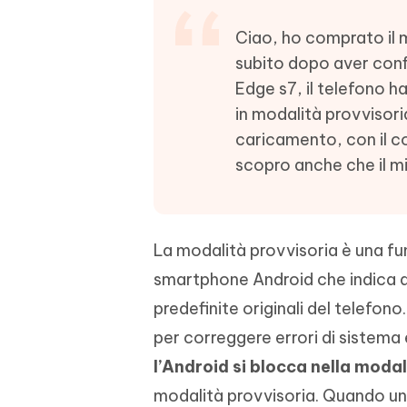
4DDiG - Windows Data Recovery
4DDiG 
OCR & conversione PDF online gratis
Creare d
l'AI
Recuperare i file cancellati in Windows
Recuperar
Ciao, ho comprato il m
Mobile
Gratis
PixPretty AI Photo Editor
subito dopo aver confi
Tenors
iAnyGo- iOS APP
iAnyGo
Strumento gratuito di fotoritocco con
Vedi Tutti i Prodotti
Edge s7, il telefono h
IA
Trasforma
Cambiare la posizione dell'iPhone senza
Cambiare
in modalità provvisori
contenuti
PC
PC
caricamento, con il con
UltData for Android APP
APP Cl
scopro anche che il mi
Recuperare i dati Android senza PC
Pulire l'
La modalità provvisoria è una fu
smartphone Android che indica al
predefinite originali del telefon
per correggere errori di sistema 
l’Android si blocca nella moda
modalità provvisoria. Quando un 