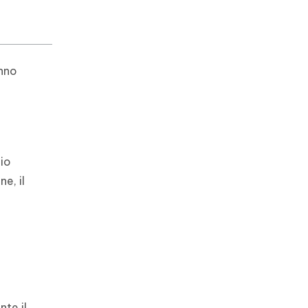
anno
mio
e, il
te il