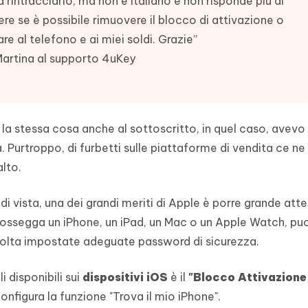
 rintracciarlo, ma non è italiano e non risponde più ai
- Mac Data Recovery
iapositive in pochi secondi con
Riassumitore di documenti PDF con 
re se è possibile rimuovere il blocco di attivazione o
e i file eliminati su Mac
re al telefono e ai miei soldi. Grazie”
Tenorshare AI Writer
Hot
New
hare AI Bypass
artina al supporto 4uKey
 - APP Android Fake GPS
iCareFone Transfer APP
Scrivere in modo più intelligente, pi
re i contenuti dell' AI in
veloce e migliore con l'AI
 la posizione di Android senza
Trasferire chat Whatsapp
 simili a quelli umani
Android/iPhone
eanup Pro
 la stessa cosa anche al sottoscritto, in quel caso, avevo 
iPhone con AI gratis
. Purtroppo, di furbetti sulle piattaforme di vendita ce n
alto.
di vista, una dei grandi meriti di Apple è porre grande att
u possegga un iPhone, un iPad, un Mac o un Apple Watch, pu
a volta impostate adeguate password di sicurezza.
i disponibili sui
dispositivi iOS
è il
"Blocco Attivazione
nfigura la funzione "Trova il mio iPhone".