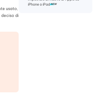
iPhone o iPad
nte usato,
o deciso di