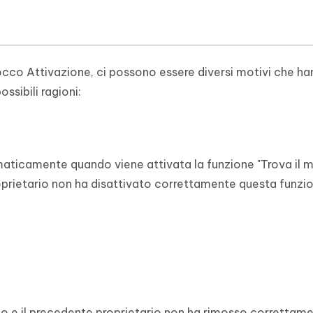
locco Attivazione, ci possono essere diversi motivi che h
ssibili ragioni:
omaticamente quando viene attivata la funzione "Trova il 
roprietario non ha disattivato correttamente questa funzion
to e il precedente proprietario non ha rimosso correttamen