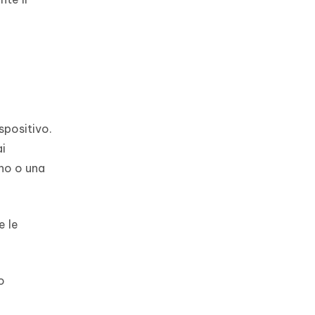
spositivo.
ai
no o una
e le
o