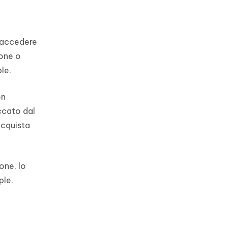
r accedere
hone o
le.
on
ccato dal
acquista
one, lo
ple.