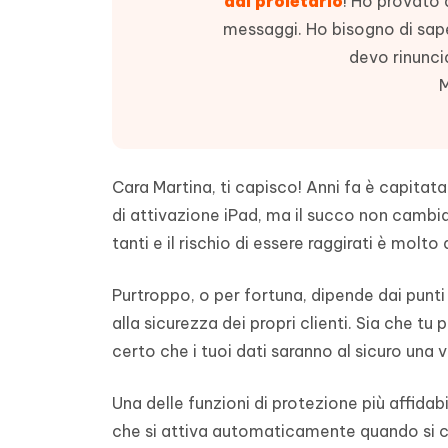
dal proletario
! Ho provato a
4DDiG - Windows Data Recovery
4DDiG 
OCR & conversione PDF online gratis
Creare d
messaggi. Ho bisogno di sape
l'AI
Recuperare i file cancellati in Windows
Recuperar
Mobile
Gratis
devo rinuncia
PixPretty AI Photo Editor
Tenors
M
iAnyGo- iOS APP
iAnyGo
Strumento gratuito di fotoritocco con
Vedi Tutti i Prodotti
IA
Trasforma
Cambiare la posizione dell'iPhone senza
Cambiare
contenuti
PC
PC
UltData for Android APP
APP Cl
Cara Martina, ti capisco! Anni fa è capitata
Recuperare i dati Android senza PC
Pulire l'
di attivazione iPad, ma il succo non cambia
tanti e il rischio di essere raggirati è molto 
Purtroppo, o per fortuna, dipende dai punti 
alla sicurezza dei propri clienti. Sia che t
certo che i tuoi dati saranno al sicuro un
Una delle funzioni di protezione più affidabil
che si attiva automaticamente quando si co