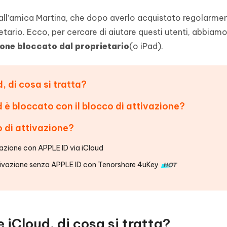
 all’amica Martina, che dopo averlo acquistato regolarme
rietario. Ecco, per cercare di aiutare questi utenti, abbiam
one bloccato dal proprietario
(o iPad).
, di cosa si tratta?
d è bloccato con il blocco di attivazione?
o di attivazione?
azione con APPLE ID via iCloud
ttivazione senza APPLE ID con Tenorshare 4uKey
HOT
 iCloud, di cosa si tratta?