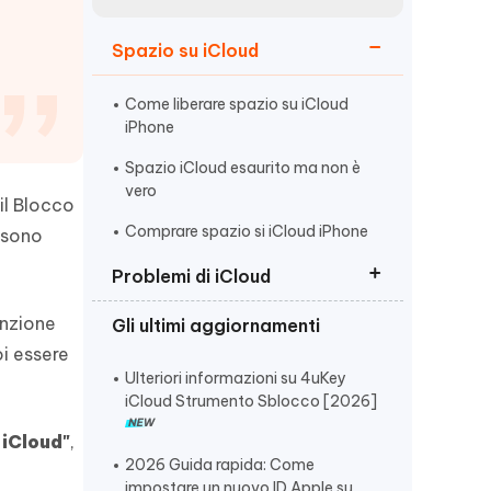
incredibili funzionalità
Vedere Ora
AI
Spazio su iCloud
Iniziare
ù
Altri Consigli Utili
Come liberare spazio su iCloud
iPhone
Spazio iCloud esaurito ma non è
vero
il Blocco
Comprare spazio si iCloud iPhone
Altri Consigli Utili
e sono
Problemi di iCloud
enzione
Gli ultimi aggiornamenti
Come Trasferire File Da Google
oi essere
Drive a iCloud
Ulteriori informazioni su 4uKey
Come Risolvere il Problema di
iCloud Strumento Sblocco [2026]
Backup iCloud Lentissimo
 iCloud"
,
Ripristino da iCloud bloccato
2026 Guida rapida: Come
impostare un nuovo ID Apple su