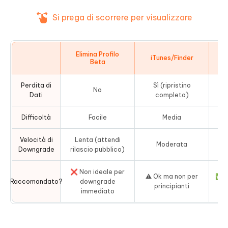
Si prega di scorrere per visualizzare
Elimina Profilo
iTunes/Finder
Beta
Perdita di
Sì (ripristino
No
Dati
completo)
Difficoltà
Facile
Media
F
Velocità di
Lenta (attendi
Moderata
Downgrade
rilascio pubblico)
❌ Non ideale per
⚠️ Ok ma non per
✅ S
Raccomandato?
downgrade
principianti
si
immediato