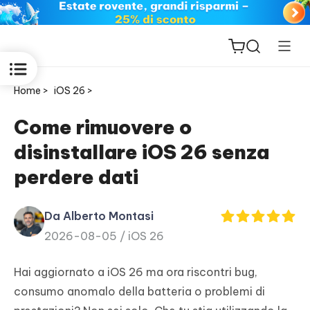
Home >
iOS 26 >
Come rimuovere o
disinstallare iOS 26 senza
ReiBoot
perdere dati
for iOS
Da Alberto Montasi
PDNob
2026-08-05 /
iOS 26
New
PDF
Editor
Hai aggiornato a iOS 26 ma ora riscontri bug,
consumo anomalo della batteria o problemi di
iAnyGo