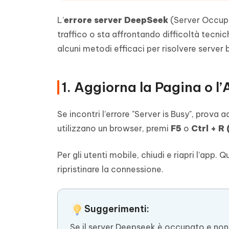
L’
errore server DeepSeek
(Server Occupa
traffico o sta affrontando difficoltà tecnic
alcuni metodi efficaci per risolvere server
1. Aggiorna la Pagina o l
Se incontri l’errore "Server is Busy", prova a
utilizzano un browser, premi
F5
o
Ctrl + R
Per gli utenti mobile, chiudi e riapri l’ap
ripristinare la connessione.
Suggerimenti:
Se il server Deepseek è occupato e non f