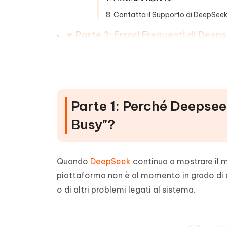
8. Contatta il Supporto di DeepSee
Parte 3: Errori Frequenti di Deep
Suggerimento Bonus: Errore Corre
in Modo Semplice
Parte 1: Perché Deepsee
Busy"?
Quando
DeepSeek
continua a mostrare il 
piattaforma non è al momento in grado di el
o di altri problemi legati al sistema.