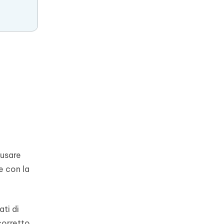
ausare
e con la
ati di
corretto