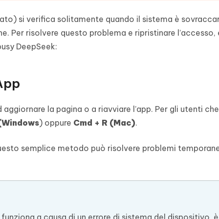
to) si verifica solitamente quando il sistema è sovraccar
he. Per risolvere questo problema e ripristinare l’accesso,
 busy DeepSeek:
’App
d aggiornare la pagina o a riavviare l’app. Per gli utenti che
 (Windows
) oppure
Cmd + R (Mac)
.
p. Questo semplice metodo può risolvere problemi temporane
unziona a causa di un errore di sistema del dispositivo, è