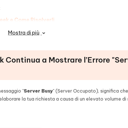
k
seek e Come Risolverli
tto! Prova ReiBoot per Risolvere i Problemi dell’
Mostra di più
k Continua a Mostrare l’Errore "Ser
messaggio "
Server Busy
" (Server Occupato), significa che
aborare la tua richiesta a causa di un elevato volume di 