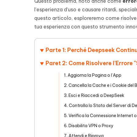
Questo problema, noto anche come
error
4DDiG - Windows Data Recovery
4DDiG 
OCR & conversione PDF online gratis
Creare d
l'esperienza d'uso e causare ritardi, speci
l'AI
Recuperare i file cancellati in Windows
Recuperar
Mobile
Gratis
questo articolo, esploreremo come risolver
PixPretty AI Photo Editor
Tenors
iAnyGo- iOS APP
iAnyGo
tua esperienza con questo strumento inno
Strumento gratuito di fotoritocco con
Vedi Tutti i Prodotti
IA
Trasforma
Cambiare la posizione dell'iPhone senza
Cambiare
contenuti
PC
PC
Parte 1: Perché Deepseek Continu
UltData for Android APP
APP Cl
Recuperare i dati Android senza PC
Pulire l'
Paret 2: Come Risolvere l’Errore 
1. Aggiorna la Pagina o l’App
2. Cancella la Cache e i Cookie del 
3. Esci e Riaccedi a DeepSeek
4. Controlla lo Stato del Server di 
5. Verifica la Connessione Internet
6. Disabilita VPN o Proxy
7. Attendi e Riprova