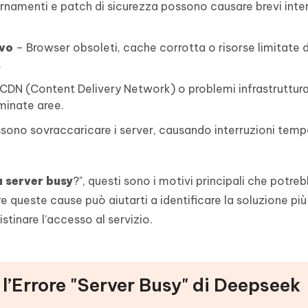
namenti e patch di sicurezza possono causare brevi inter
ivo
– Browser obsoleti, cache corrotta o risorse limitate 
.
 CDN (Content Delivery Network) o problemi infrastruttural
minate aree.
ono sovraccaricare i server, causando interruzioni tem
 server busy
?", questi sono i motivi principali che potre
 queste cause può aiutarti a identificare la soluzione pi
istinare l’accesso al servizio.
 l’Errore "Server Busy" di Deepseek