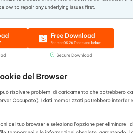
elow to repair any underlying issues first.
Cookie del Browser
r può risolvere problemi di caricamento che potrebbero c
Server Occupato). I dati memorizzati potrebbero interferir
oni del tuo browser e seleziona l’opzione per eliminare i d
ile temporanei e le informazioni obsolete, garantendo il 