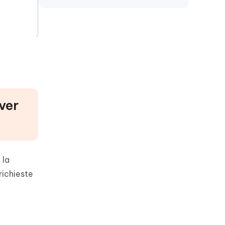
iPhone
ver
 la
richieste