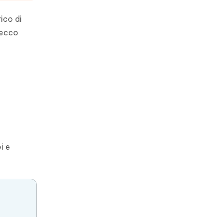
ico di
 ecco
i e