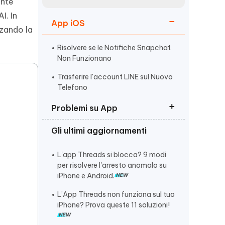
incredibili funzionalità
ente
Vedere Ora
AI
I. In
App iOS
Iniziare
zzando la
ù
Altri Consigli Utili
Risolvere se le Notifiche Snapchat
Non Funzionano
Trasferire l'account LINE sul Nuovo
Telefono
Altri Consigli Utili
Problemi su App
Gli ultimi aggiornamenti
Threads non funziona
iMessage verde o blu
L'app Threads si blocca? 9 modi
per risolvere l'arresto anomalo su
Threads bug
iPhone e Android.
L’App Threads non funziona sul tuo
iPhone? Prova queste 11 soluzioni!