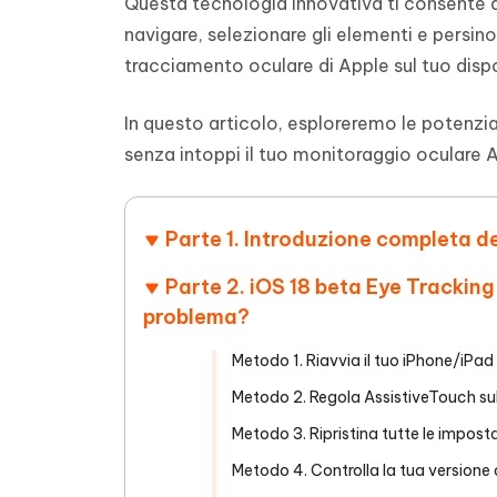
Questa tecnologia innovativa ti consente di 
4DDiG - Windows Data Recovery
4DDiG 
OCR & conversione PDF online gratis
Creare d
navigare, selezionare gli elementi e persino
l'AI
Recuperare i file cancellati in Windows
Recuperar
Mobile
Gratis
tracciamento oculare di Apple sul tuo dispo
PixPretty AI Photo Editor
Tenors
iAnyGo- iOS APP
iAnyGo
Strumento gratuito di fotoritocco con
Vedi Tutti i Prodotti
IA
Trasforma
Cambiare la posizione dell'iPhone senza
Cambiare
In questo articolo, esploreremo le potenzi
contenuti
PC
PC
senza intoppi il tuo monitoraggio oculare 
UltData for Android APP
APP Cl
Recuperare i dati Android senza PC
Pulire l'
Parte 1. Introduzione completa d
Parte 2. iOS 18 beta Eye Tracking
problema?
Metodo 1. Riavvia il tuo iPhone/iPad
Metodo 2. Regola AssistiveTouch su
Metodo 3. Ripristina tutte le impost
Metodo 4. Controlla la tua versione 