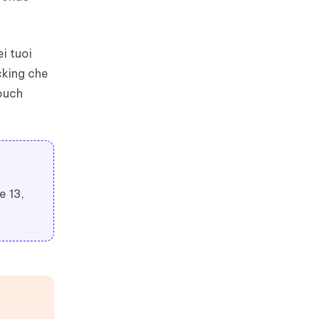
i tuoi
cking che
touch
e 13,