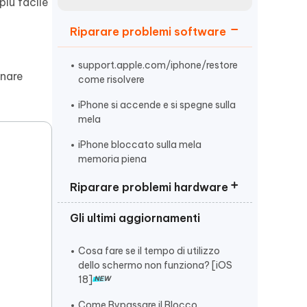
incredibili funzionalità
più facile
Vedere Ora
AI
Riparare problemi software
Iniziare
ù
Altri Consigli Utili
support.apple.com/iphone/restore
onare
come risolvere
iPhone si accende e si spegne sulla
mela
iPhone bloccato sulla mela
Altri Consigli Utili
memoria piena
Riparare problemi hardware
Gli ultimi aggiornamenti
iPhone non si sente audio chiamata
iPhone non si accende sotto carica
Cosa fare se il tempo di utilizzo
dello schermo non funziona? [iOS
iPhone schermo bloccato
18]
Come Bypassare il Blocco