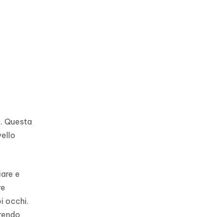
8. Questa
vello
iare e
re
i occhi.
frendo