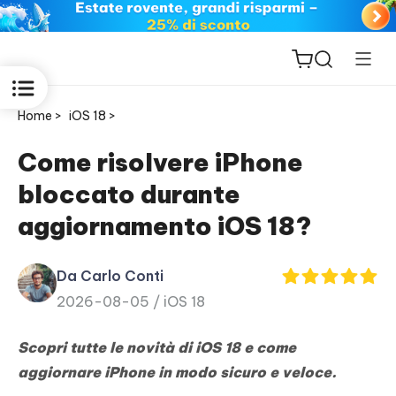
Home >
iOS 18 >
Come risolvere iPhone
bloccato durante
ReiBoot
aggiornamento iOS 18?
for iOS
Da Carlo Conti
PDNob
2026-08-05 /
iOS 18
New
PDF
Editor
Scopri tutte le novità di iOS 18 e come
aggiornare iPhone in modo sicuro e veloce.
iAnyGo