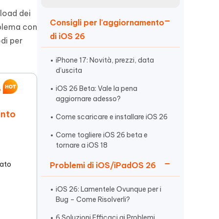
incredibili funzionalità
Vedere Ora
AI
load dei
Consigli per l'aggiornamento
Iniziare
oblema con
di iOS 26
di per
ù
Altri Consigli Utili
iPhone 17: Novità, prezzi, data
d’uscita
iOS 26 Beta: Vale la pena
?
aggiornare adesso?
Altri Consigli Utili
ento
Come scaricare e installare iOS 26
Come togliere iOS 26 beta e
tornare a iOS 18
zato
Problemi di iOS/iPadOS 26
iOS 26: Lamentele Ovunque per i
Bug – Come Risolverli?
6 Soluzioni Efficaci ai Problemi