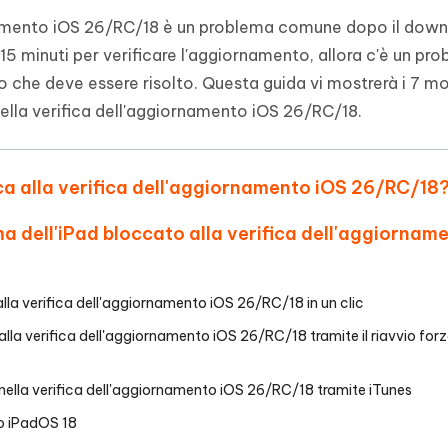
- Mac Data Recovery
iapositive in pochi secondi con
Riassumitore di documenti PDF con 
rnamento iOS 26/RC/18 è un problema comune dopo il down
e i file eliminati su Mac
 15 minuti per verificare l'aggiornamento, allora c'è un pr
Tenorshare AI Writer
Hot
New
hare AI Bypass
o che deve essere risolto. Questa guida vi mostrerà i 7 mo
 - APP Android Fake GPS
iCareFone Transfer APP
Scrivere in modo più intelligente, pi
re i contenuti dell' AI in
veloce e migliore con l'AI
 la posizione di Android senza
Trasferire chat Whatsapp
nella verifica dell'aggiornamento iOS 26/RC/18.
 simili a quelli umani
Android/iPhone
eanup Pro
occa alla verifica dell'aggiornamento iOS 26/RC/18
iPhone con AI gratis
ma dell'iPad bloccato alla verifica dell'aggiornam
alla verifica dell'aggiornamento iOS 26/RC/18 in un clic
alla verifica dell'aggiornamento iOS 26/RC/18 tramite il riavvio for
 nella verifica dell'aggiornamento iOS 26/RC/18 tramite iTunes
o iPadOS 18