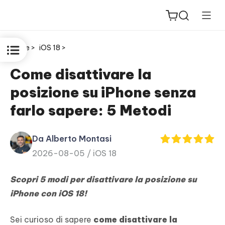
Home >
iOS 18 >
Come disattivare la
posizione su iPhone senza
ReiBoot
farlo sapere: 5 Metodi
for iOS
Da Alberto Montasi
PDNob
2026-08-05 /
iOS 18
New
PDF
Editor
Scopri 5 modi per disattivare la posizione su
iPhone con iOS 18!
iAnyGo
Sei curioso di sapere
come disattivare la