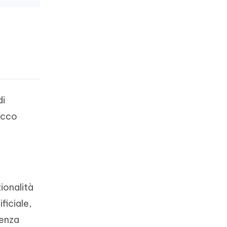
di
Ecco
zionalità
ificiale,
genza