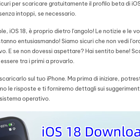
uri per scaricare gratuitamente il profilo beta di iOS
- Mac Data Recovery
iapositive in pochi secondi con
Riassumitore di documenti PDF con 
e i file eliminati su Mac
enza intoppi, se necessario.
Tenorshare AI Writer
Hot
New
hare AI Bypass
 - APP Android Fake GPS
iCareFone Transfer APP
Scrivere in modo più intelligente, pi
, iOS 18, è proprio dietro l'angolo! Le notizie e le vo
re i contenuti dell' AI in
veloce e migliore con l'AI
 la posizione di Android senza
Trasferire chat Whatsapp
 simili a quelli umani
Android/iPhone
 stanno entusiasmando! Siamo sicuri che non vedi l'ora
vo. E se non dovessi aspettare? Hai sentito bene! Sc
eanup Pro
essere tra i primi a provarlo.
iPhone con AI gratis
aricarlo sul tuo iPhone. Ma prima di iniziare, potres
o le risposte e ti forniremo dettagli sui suggerimenti
o sistema operativo.