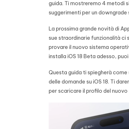
guida. Ti mostreremo 4 metodi sic
4DDiG - Windows Data Recovery
4DDiG 
OCR & conversione PDF online gratis
Creare d
l'AI
Recuperare i file cancellati in Windows
Recuperar
Mobile
suggerimenti per un downgrade s
Gratis
PixPretty AI Photo Editor
Tenors
iAnyGo- iOS APP
iAnyGo
Strumento gratuito di fotoritocco con
Vedi Tutti i Prodotti
La prossima grande novità di Apple
IA
Trasforma
Cambiare la posizione dell'iPhone senza
Cambiare
contenuti
PC
PC
sue straordinarie funzionalità ci
provare il nuovo sistema operati
UltData for Android APP
APP Cl
installa iOS 18 Beta adesso, puoi 
Recuperare i dati Android senza PC
Pulire l'
Questa guida ti spiegherà come sc
delle domande su iOS 18. Ti darem
per scaricare il profilo del nuov