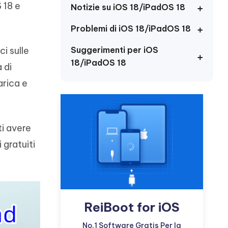
incredibili funzionalità
 18 e
Vedere Ora
Notizie su iOS 18/iPadOS 18
AI
Iniziare
Problemi di iOS 18/iPadOS 18
ù
Altri Consigli Utili
ci sulle
Suggerimenti per iOS
18/iPadOS 18
 di
arica e
Altri Consigli Utili
ti avere
 gratuiti
ReiBoot for iOS
No.1 Software Gratis Per la