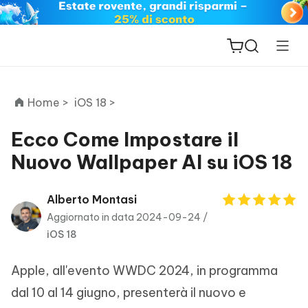
Home >
iOS 18 >
Ecco Come Impostare il
Nuovo Wallpaper AI su iOS 18
ReiBoot
for iOS
Alberto Montasi
Aggiornato in data 2024-09-24 /
PDNob
iOS 18
New
PDF
Editor
Apple, all'evento WWDC 2024, in programma
iAnyGo
dal 10 al 14 giugno, presenterà il nuovo e