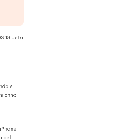
OS 18 beta
ndo si
ni anno
 iPhone
a del