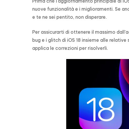
Prima che l'aggiornamento principale di iOS
4DDiG - Windows Data Recovery
4DDiG 
OCR & conversione PDF online gratis
Creare d
nuove funzionalità e i miglioramenti. Se anch
l'AI
Recuperare i file cancellati in Windows
Recuperar
Mobile
Gratis
e te ne sei pentito, non disperare.
PixPretty AI Photo Editor
Tenors
iAnyGo- iOS APP
iAnyGo
Strumento gratuito di fotoritocco con
Vedi Tutti i Prodotti
IA
Trasforma
Cambiare la posizione dell'iPhone senza
Cambiare
Per assicurarti di ottenere il massimo dall
contenuti
PC
PC
bug e i glitch di iOS 18 insieme alle relativ
applica le correzioni per risolverli.
UltData for Android APP
APP Cl
Recuperare i dati Android senza PC
Pulire l'