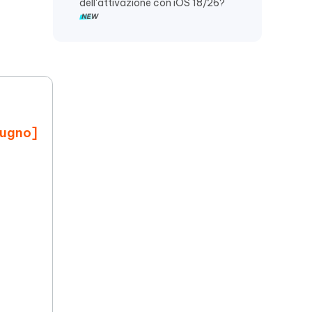
dell'attivazione con iOS 18/26?
giugno]