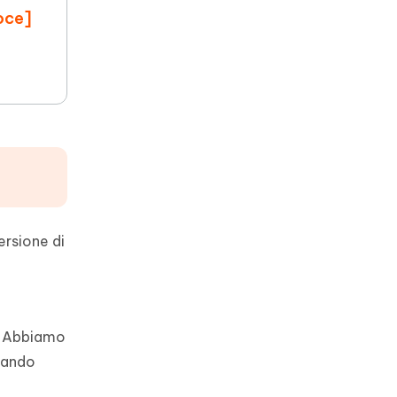
loce]
ersione di
8. Abbiamo
ntando