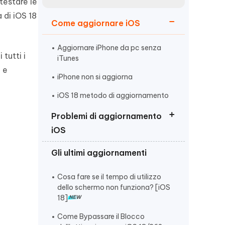
incredibili funzionalità
testare le
Vedere Ora
AI
 di iOS 18
Come aggiornare iOS
Iniziare
ù
Altri Consigli Utili
Aggiornare iPhone da pc senza
tutti i
iTunes
o e
iPhone non si aggiorna
iOS 18 metodo di aggiornamento
Altri Consigli Utili
Problemi di aggiornamento
iOS
Gli ultimi aggiornamenti
Impossibile verificare disponibilità
aggiornamenti iPhone
Cosa fare se il tempo di utilizzo
L'aggiornamento è stato richiesto
dello schermo non funziona? [iOS
18]
Forzare aggiornamento iPad
Come Bypassare il Blocco