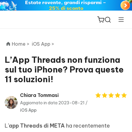
Home >
iOS App >
L’App Threads non funziona
sul tuo iPhone? Prova queste
ReiBoot
11 soluzioni!
for iOS
PDNob
Chiara Tommasi
New
PDF
Aggiornato in data 2023-08-21 /
Editor
iOS App
iAnyGo
L'
app Threads di META
ha recentemente