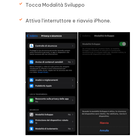
Tocca Modalità Sviluppo
Attiva l’interruttore e riavvia iPhone.