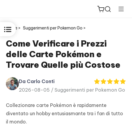
Home >
Suggerimenti per Pokemon Go >
Come Verificare i Prezzi
delle Carte Pokémon e
ReiBoot
Trovare Quelle più Costose
for iOS
Da Carlo Conti
PDNob
2026-08-05 /
Suggerimenti per Pokemon Go
New
PDF
Editor
Collezionare carte Pokémon è rapidamente
diventato un hobby entusiasmante tra i fan di tutto
iAnyGo
il mondo.