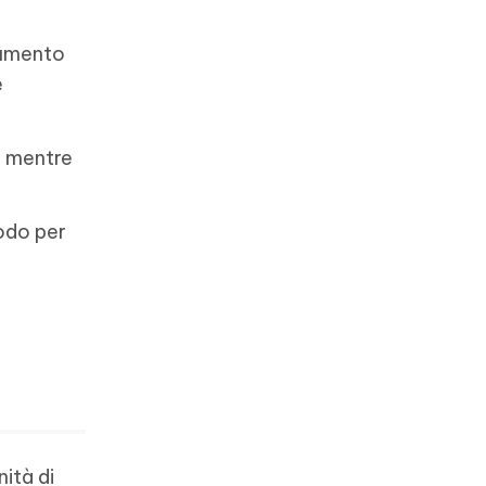
aumento
e
a mentre
odo per
nità di