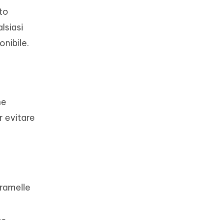
to
lsiasi
nibile.
a
he
r evitare
aramelle