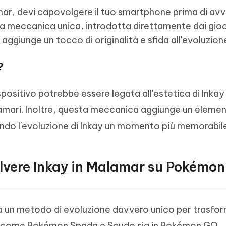
mar, devi capovolgere il tuo smartphone prima di avvi
a meccanica unica, introdotta direttamente dai gioc
aggiunge un tocco di originalità e sfida all'evoluzione
?
ispositivo potrebbe essere legata all'estetica di Inkay
lamari. Inoltre, questa meccanica aggiunge un elemen
dendo l'evoluzione di Inkay un momento più memorabil
olvere Inkay in Malamar su Pokémon
a un metodo di evoluzione davvero unico per trasform
ali come Pokémon Spada e Scudo sia in Pokémon GO,