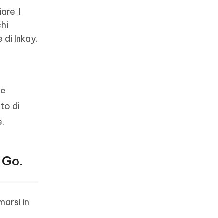
are il
hi
 di Inkay.
 e
to di
e.
 Go.
arsi in