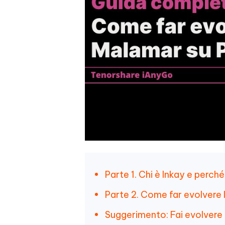
Parte 1. Chi è Inkay e perch
Parte 2. Come far evolvere
Suggerimento: Fai evolvere