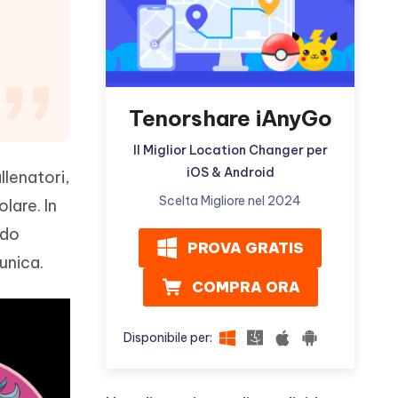
ù
Altri Consigli Utili
Tenorshare iAnyGo
Altri Consigli Utili
Il Miglior Location Changer per
iOS & Android
llenatori,
Scelta Migliore nel 2024
lare. In
ndo
PROVA GRATIS
 unica.
COMPRA ORA
Disponibile per: