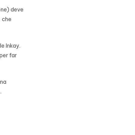
hone) deve
, che
e Inkay.
per far
una
.