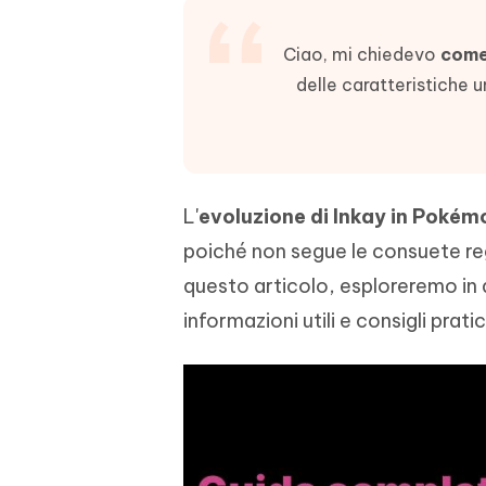
PixPretty AI Photo Editor
Tenors
iAnyGo- iOS APP
iAnyGo
Strumento gratuito di fotoritocco con
Vedi Tutti i Prodotti
Ciao, mi chiedevo
come
IA
Trasforma
Cambiare la posizione dell'iPhone senza
Cambiare
contenuti
delle caratteristiche 
PC
PC
UltData for Android APP
APP Cl
Recuperare i dati Android senza PC
Pulire l'
L'
evoluzione di Inkay in Poké
poiché non segue le consuete reg
questo articolo, esploreremo in 
informazioni utili e consigli prat