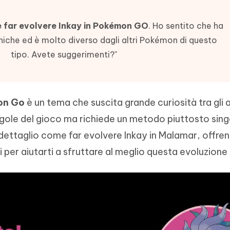
Tenorshare AI Writer
Hot
New
hare AI Bypass
 - APP Android Fake GPS
iCareFone Transfer APP
Scrivere in modo più intelligente, pi
 far evolvere Inkay in Pokémon GO
. Ho sentito che ha
re i contenuti dell' AI in
veloce e migliore con l'AI
 la posizione di Android senza
Trasferire chat Whatsapp
 simili a quelli umani
uniche ed è molto diverso dagli altri Pokémon di questo
Android/iPhone
tipo. Avete suggerimenti?"
eanup Pro
iPhone con AI gratis
mon Go
è un tema che suscita grande curiosità tra gli a
ole del gioco ma richiede un metodo piuttosto singo
dettaglio come far evolvere Inkay in Malamar, offre
ici per aiutarti a sfruttare al meglio questa evoluzione