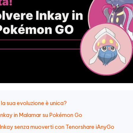
é la sua evoluzione è unica?
 Inkay in Malamar su Pokémon Go
 Inkay senza muoverti con Tenorshare iAnyGo