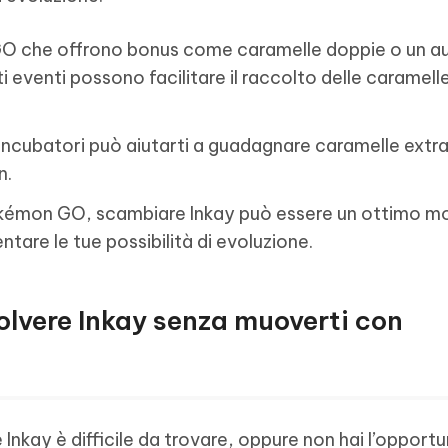
GO che offrono bonus come caramelle doppie o un 
ti eventi possono facilitare il raccolto delle caramell
re incubatori può aiutarti a guadagnare caramelle extr
n.
okémon GO, scambiare Inkay può essere un ottimo m
tare le tue possibilità di evoluzione.
olvere Inkay senza muoverti con
e Inkay è difficile da trovare, oppure non hai l’opportu