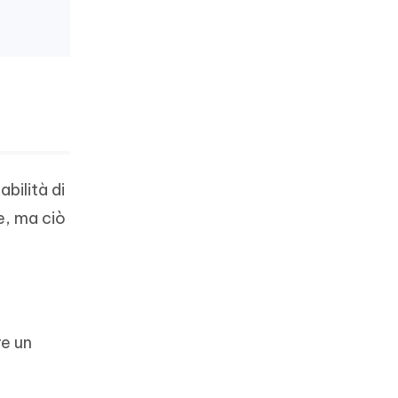
bilità di
e, ma ciò
re un