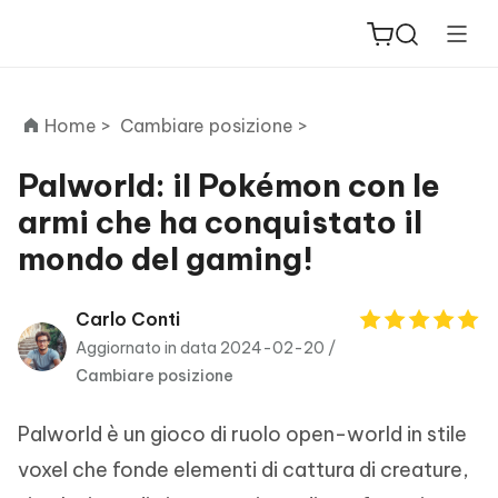
Home >
Cambiare posizione >
Palworld: il Pokémon con le
armi che ha conquistato il
ReiBoot
mondo del gaming!
for iOS
PDNob
Carlo Conti
New
PDF
Aggiornato in data 2024-02-20 /
Editor
Cambiare posizione
iAnyGo
Palworld è un gioco di ruolo open-world in stile
voxel che fonde elementi di cattura di creature,