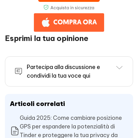
Esprimi la tua opinione
Partecipa alla discussione e
condividi la tua voce qui
Articoli correlati
Guida 2025: Come cambiare posizione
GPS per espandere la potenzialità di
Tinder e proteggere la tua privacy da