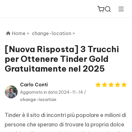
Home >
change-location >
[Nuova Risposta] 3 Trucchi
per Ottenere Tinder Gold
ReiBoot
Gratuitamente nel 2025
for iOS
PDNob
Carlo Conti
New
PDF
Aggiornato in data 2024-11-14 /
Editor
change-location
iAnyGo
Tinder è il sito di incontri più popolare e milioni di
persone che sperano di trovare la propria dolce