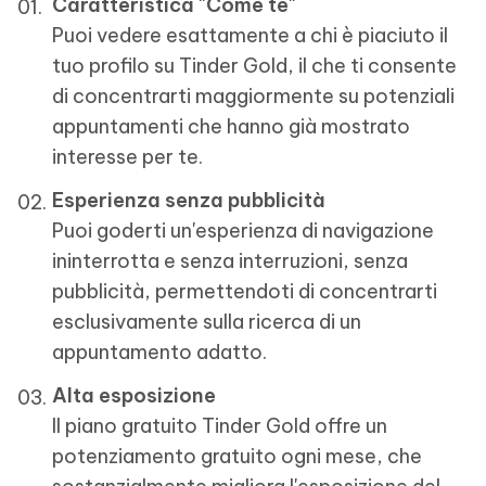
Caratteristica "Come te"
Puoi vedere esattamente a chi è piaciuto il
tuo profilo su Tinder Gold, il che ti consente
di concentrarti maggiormente su potenziali
appuntamenti che hanno già mostrato
interesse per te.
Esperienza senza pubblicità
Puoi goderti un'esperienza di navigazione
ininterrotta e senza interruzioni, senza
pubblicità, permettendoti di concentrarti
esclusivamente sulla ricerca di un
appuntamento adatto.
Alta esposizione
Il piano gratuito Tinder Gold offre un
potenziamento gratuito ogni mese, che