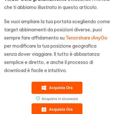
che ti abbiamo illustrato in questo articolo.
Se vuoi ampliare la tua portata scegliendo come
target abbinamenti da posizioni diverse, puoi
sempre fare affidamento su
Tenorshare iAnyGo
per modificare la tua posizione geografica
senza dover viaggiare. Il tutto è abbastanza
semplice e diretto, e anche il processo di
download è facile e intuitivo.