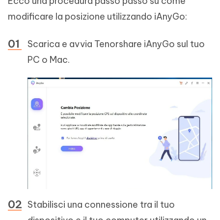
Ecco una procedura passo passo su come
modificare la posizione utilizzando iAnyGo:
Scarica e avvia Tenorshare iAnyGo sul tuo
PC o Mac.
Stabilisci una connessione tra il tuo