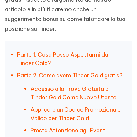
articolo e in più ti daremo anche un
suggerimento bonus su come falsificare la tua
posizione su Tinder.
Parte 1: Cosa Posso Aspettarmi da
Tinder Gold?
Parte 2: Come avere Tinder Gold gratis?
Accesso alla Prova Gratuita di
Tinder Gold Come Nuovo Utente
Applicare un Codice Promozionale
Valido per Tinder Gold
Presta Attenzione agli Eventi