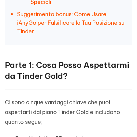
Speciali
Suggerimento bonus: Come Usare
iAnyGo per Falsificare la Tua Posizione su
Tinder
Parte 1: Cosa Posso Aspettarmi
da Tinder Gold?
Ci sono cinque vantaggi chiave che puoi
aspettarti dal piano Tinder Gold e includono
quanto segue;