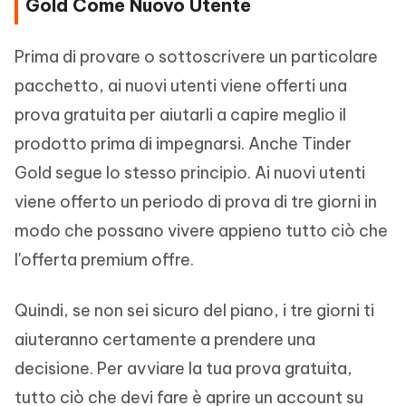
Gold Come Nuovo Utente
Prima di provare o sottoscrivere un particolare
pacchetto, ai nuovi utenti viene offerti una
prova gratuita per aiutarli a capire meglio il
prodotto prima di impegnarsi. Anche Tinder
Gold segue lo stesso principio. Ai nuovi utenti
viene offerto un periodo di prova di tre giorni in
modo che possano vivere appieno tutto ciò che
l'offerta premium offre.
Quindi, se non sei sicuro del piano, i tre giorni ti
aiuteranno certamente a prendere una
decisione. Per avviare la tua prova gratuita,
tutto ciò che devi fare è aprire un account su