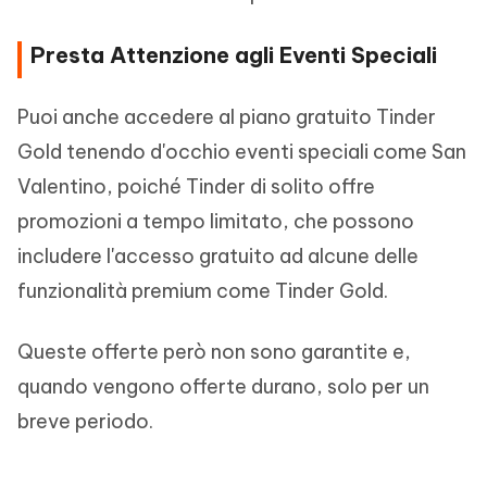
Presta Attenzione agli Eventi Speciali
Puoi anche accedere al piano gratuito Tinder
Gold tenendo d'occhio eventi speciali come San
Valentino, poiché Tinder di solito offre
promozioni a tempo limitato, che possono
includere l'accesso gratuito ad alcune delle
funzionalità premium come Tinder Gold.
Queste offerte però non sono garantite e,
quando vengono offerte durano, solo per un
breve periodo.