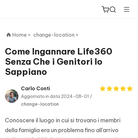
Home >
change-location >
Come Ingannare Life360
Senza Che i Genitori lo
ReiBoot
Sappiano
for iOS
PDNob
Carlo Conti
New
PDF
Aggiornato in data 2024-08-01 /
Editor
change-location
iAnyGo
Conoscere il luogo in cui si trovano i membri
della famiglia era un problema fino all'arrivo