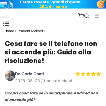
Home >
trucchi Android >
Cosa fare se il telefono non
si accende più: Guida alla
ReiBoot
risoluzione!
for iOS
Da Carlo Conti
PDNob
2026-08-05 /
trucchi Android
New
PDF
Editor
Scopri cosa fare se lo smartphone Android non
si accende più!
iAnyGo