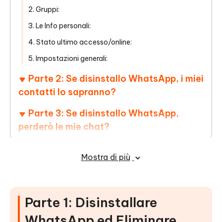
2. Gruppi:
3. Le Info personali:
4. Stato ultimo accesso/online:
5. Impostazioni generali:
Parte 2: Se disinstallo WhatsApp, i miei
contatti lo sapranno?
Parte 3: Se disinstallo WhatsApp,
perderò le mie chat?
Parte 4: Come disinstallare WhatsApp
Mostra di più
sul telefono?
Per Android：
Per iPhone:
Parte 1: Disinstallare
Parte 5: Come ripristinare WhatsApp
WhatsApp ed Eliminare