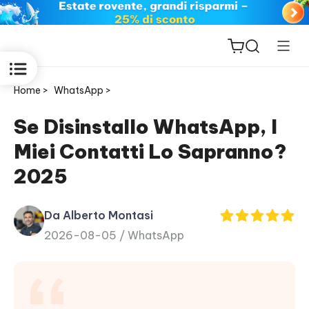
Home >
WhatsApp >
Se Disinstallo WhatsApp, I
Miei Contatti Lo Sapranno?
ReiBoot
2025
for iOS
Da Alberto Montasi
PDNob
2026-08-05 /
WhatsApp
New
PDF
Editor
iAnyGo