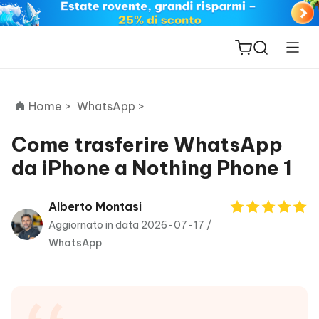
Home >
WhatsApp >
Come trasferire WhatsApp
da iPhone a Nothing Phone 1
ReiBoot
for iOS
Alberto Montasi
Aggiornato in data 2026-07-17 /
PDNob
WhatsApp
New
PDF
Editor
iAnyGo