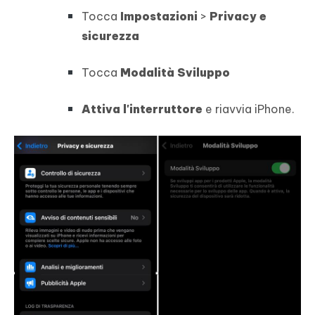
Tocca
Impostazioni
>
Privacy e
sicurezza
Tocca
Modalità Sviluppo
Attiva l'interruttore
e riavvia iPhone.