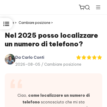
Home >
Cambiare posizione >
Nel 2025 posso localizzare
un numero di telefono?
ReiBoot
for iOS
Da Carlo Conti
2026-08-05 /
Cambiare posizione
PDNob
New
PDF
Editor
iAnyGo
Ciao,
come localizzare un numero di
telefono
sconosciuto che mi sta