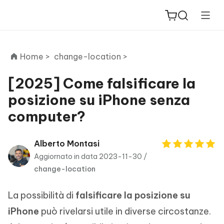
Home >
change-location >
[2025] Come falsificare la
posizione su iPhone senza
ReiBoot
computer?
for iOS
PDNob
Alberto Montasi
New
PDF
Aggiornato in data 2023-11-30 /
Editor
change-location
iAnyGo
La possibilità di
falsificare la posizione su
iPhone
può rivelarsi utile in diverse circostanze.