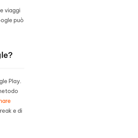
e viaggi
Google può
gle?
gle Play.
 metodo
hare
reak e di