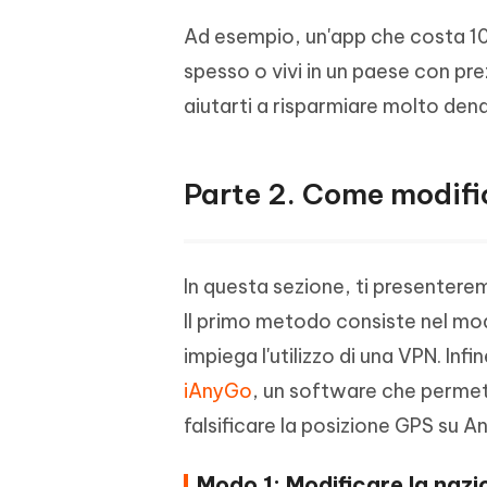
Ad esempio, un'app che costa 10 e
spesso o vivi in un paese con pr
aiutarti a risparmiare molto dena
Parte 2. Come modific
In questa sezione, ti presentere
Il primo metodo consiste nel mod
impiega l'utilizzo di una VPN. Infi
iAnyGo
, un software che permett
falsificare la posizione GPS su A
Modo 1: Modificare la nazi