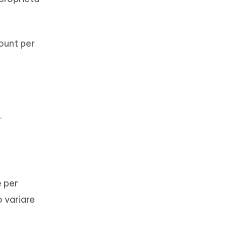
count per
.
è per
o variare