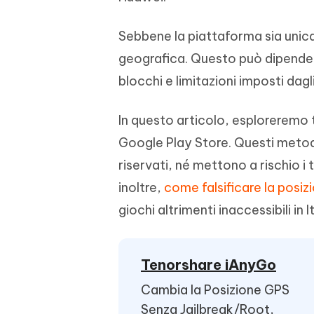
PixPretty AI Photo Editor
Tenors
iAnyGo- iOS APP
iAnyGo
Strumento gratuito di fotoritocco con
Vedi Tutti i Prodotti
Sebbene la piattaforma sia unica, 
IA
Trasforma
Cambiare la posizione dell'iPhone senza
Cambiare
contenuti
PC
PC
geografica. Questo può dipendere 
blocchi e limitazioni imposti dagl
UltData for Android APP
APP Cl
Recuperare i dati Android senza PC
Pulire l'
In questo articolo, esploreremo tr
Google Play Store. Questi metodi
riservati, né mettono a rischio i t
inoltre,
come falsificare la posi
giochi altrimenti inaccessibili in It
Tenorshare iAnyGo
Cambia la Posizione GPS
Senza Jailbreak/Root,