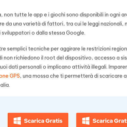
Tenorshare AI Writer
Hot
New
hare AI Bypass
 - APP Android Fake GPS
iCareFone Transfer APP
Scrivere in modo più intelligente, pi
non tutte le app e i giochi sono disponibili in ogni a
re i contenuti dell' AI in
veloce e migliore con l'AI
 la posizione di Android senza
Trasferire chat Whatsapp
 simili a quelli umani
Android/iPhone
da una varietà di fattori, tra cui le leggi nazionali,
i sviluppatori o dalla stessa Google.
eanup Pro
iPhone con AI gratis
e semplici tecniche per aggirare le restrizioni regiona
 non richiedono il root del dispositivo, accesso a si
uoi dati personali o implicano attività illegali. Imparer
zione GPS
, una mossa che ti permetterà di scaricare 
alia.