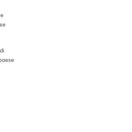
le
ese
di
 paese