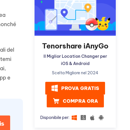
ù
Altri Consigli Utili
rea
 nonché
Tenorshare iAnyGo
Altri Consigli Utili
li del
Il Miglior Location Changer per
stemi
iOS & Android
ai,
Scelta Migliore nel 2024
app e
PROVA GRATIS
COMPRA ORA
Disponibile per: