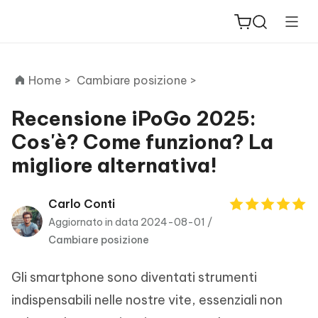
Home >
Cambiare posizione >
Recensione iPoGo 2025:
Cos'è? Come funziona? La
ReiBoot
migliore alternativa!
for iOS
PDNob
Carlo Conti
New
PDF
Aggiornato in data 2024-08-01 /
Editor
Cambiare posizione
iAnyGo
Gli smartphone sono diventati strumenti
indispensabili nelle nostre vite, essenziali non