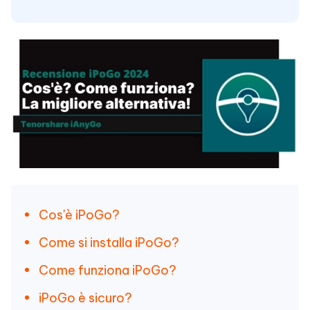
Cos'è iPoGo?
Come si installa iPoGo?
Come funziona iPoGo?
iPoGo è sicuro?