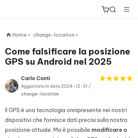
Home >
change-location >
Come falsificare la posizione
GPS su Android nel 2025
ReiBoot
for iOS
Carlo Conti
Aggiornato in data 2024-12-31 /
PDNob
change-location
New
PDF
Editor
Il GPS è una tecnologia onnipresente nei nostri
iAnyGo
dispositivi che fornisce dati precisi sulla nostra
posizione attuale. Ma è possibile
modificare o