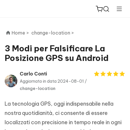
Home >
change-location >
3 Modi per Falsificare La
Posizione GPS su Android
ReiBoot
for iOS
Carlo Conti
Aggiornato in data 2024-08-01 /
PDNob
change-location
New
PDF
Editor
La tecnologia GPS, oggi indispensabile nella
iAnyGo
nostra quotidianità, ci consente di essere
localizzati con precisione in tempo reale in ogni