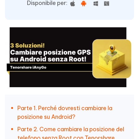
Disponibile per:
Parte 1. Perché dovresti cambiare la
posizione su Android?
Parte 2. Come cambiare la posizione del
telefono senza Root con Tenorshare