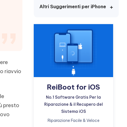
incredibili funzionalità
Vedere Ora
AI
Altri Suggerimenti per iPhone
Iniziare
ù
Altri Consigli Utili
Altri Consigli Utili
sere
uo riavvio
ReiBoot for iOS
le
No.1 Software Gratis Per la
Riparazione & il Recupero del
iù presto
Sistema iOS
nuovo
Riparazione Facile & Veloce