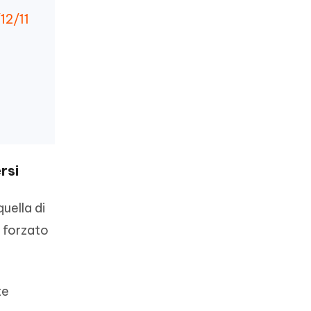
/12/11
rsi
uella di
o forzato
te