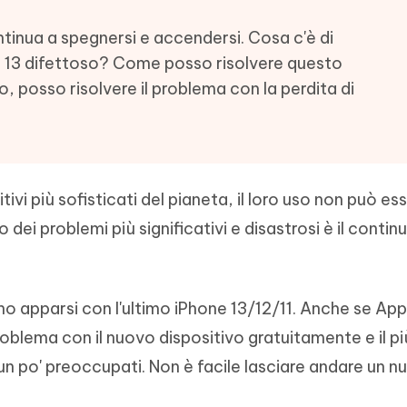
- Mac Data Recovery
iapositive in pochi secondi con
Riassumitore di documenti PDF con 
e i file eliminati su Mac
ontinua a spegnersi e accendersi. Cosa c'è di
Tenorshare AI Writer
Hot
os 13 difettoso? Come posso risolvere questo
New
hare AI Bypass
 - APP Android Fake GPS
iCareFone Transfer APP
Scrivere in modo più intelligente, pi
, posso risolvere il problema con la perdita di
re i contenuti dell' AI in
veloce e migliore con l'AI
 la posizione di Android senza
Trasferire chat Whatsapp
 simili a quelli umani
Android/iPhone
eanup Pro
iPhone con AI gratis
tivi più sofisticati del pianeta, il loro uso non può es
ei problemi più significativi e disastrosi è il contin
no apparsi con l'ultimo iPhone 13/12/11. Anche se App
roblema con il nuovo dispositivo gratuitamente e il p
 un po' preoccupati. Non è facile lasciare andare un 