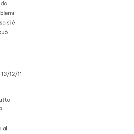
odo
oblemi
a si è
 può
 13/12/11
atto
o
 al