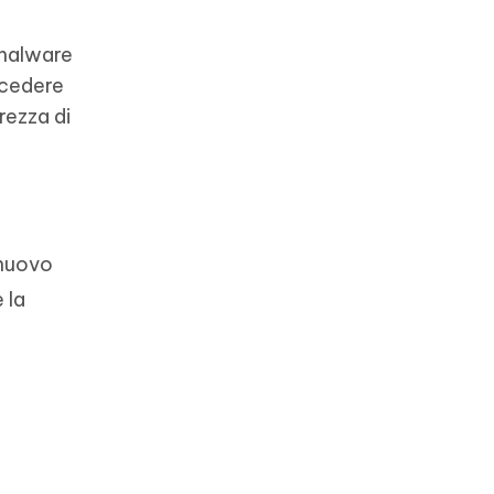
 malware
ccedere
rezza di
 nuovo
 la