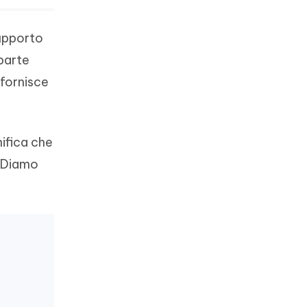
supporto
parte
 fornisce
nifica che
. Diamo