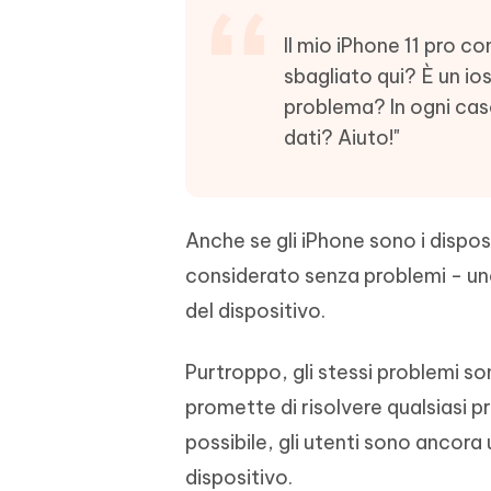
4DDiG - Windows Data Recovery
4DDiG 
OCR & conversione PDF online gratis
Creare d
l'AI
Recuperare i file cancellati in Windows
Recuperar
Il mio iPhone 11 pro c
Mobile
Gratis
PixPretty AI Photo Editor
sbagliato qui? È un i
Tenors
iAnyGo- iOS APP
iAnyGo
Strumento gratuito di fotoritocco con
Vedi Tutti i Prodotti
problema? In ogni caso
IA
Trasforma
Cambiare la posizione dell'iPhone senza
Cambiare
dati? Aiuto!"
contenuti
PC
PC
UltData for Android APP
APP Cl
Recuperare i dati Android senza PC
Pulire l'
Anche se gli iPhone sono i disposi
considerato senza problemi - uno d
del dispositivo.
Purtroppo, gli stessi problemi so
promette di risolvere qualsiasi p
possibile, gli utenti sono ancora
dispositivo.