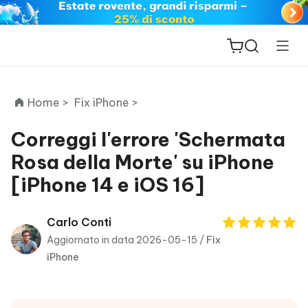
Home >
Fix iPhone >
Correggi l'errore 'Schermata
Rosa della Morte' su iPhone
ReiBoot
[iPhone 14 e iOS 16]
for iOS
PDNob
Carlo Conti
New
PDF
Aggiornato in data 2026-05-15 /
Fix
Editor
iPhone
iAnyGo