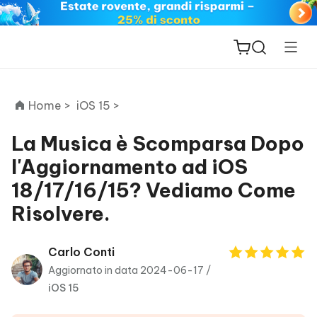
Home >
iOS 15 >
La Musica è Scomparsa Dopo
l'Aggiornamento ad iOS
ReiBoot
18/17/16/15? Vediamo Come
for iOS
Risolvere.
PDNob
New
PDF
Carlo Conti
Editor
Aggiornato in data 2024-06-17 /
iOS 15
iAnyGo