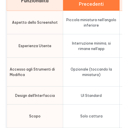
Funzionalità
Precedenti
Piccola miniatura nell'angolo
Aspetto dello Screenshot
inferiore
O
Interruzione minima, si
Esperienza Utente
rimane nell'app
Accesso agli Strumenti di
Opzionale (toccando la
Modifica
miniatura)
A
Design dell'Interfaccia
UI Standard
Scopo
Solo cattura