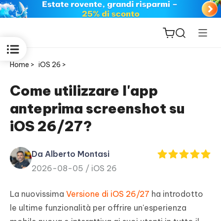
Home >
iOS 26 >
Come utilizzare l'app
anteprima screenshot su
ReiBoot
iOS 26/27?
for iOS
Da Alberto Montasi
PDNob
2026-08-05 /
iOS 26
New
PDF
Editor
La nuovissima
Versione di iOS 26/27
ha introdotto
le ultime funzionalità per offrire un'esperienza
iAnyGo