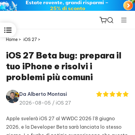
Home >
iOS 27 >
iOS 27 Beta bug: prepara il
tuo iPhone e risolvi i
ReiBoot
problemi più comuni
for iOS
Da Alberto Montasi
PDNob
2026-08-05 /
iOS 27
New
PDF
Editor
Apple svelerà iOS 27 al WWDC 2026 l'8 giugno
2026, e la Developer Beta sarà lanciata lo stesso
iAnyGo