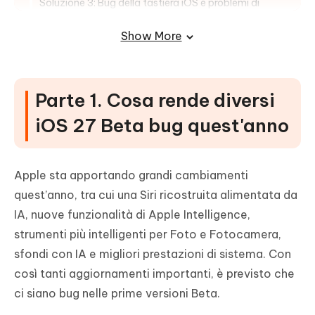
Soluzione 3: Bug della tastiera iOS e problemi di
prestazioni
Show More
Soluzione 4: Bug "Liquid Detected" nella Beta di iOS
27
Soluzione 5: Crash delle app e problemi di
compatibilità
Parte 1. Cosa rende diversi
iOS 27 Beta bug quest'anno
FAQ sugli iOS 27 Beta bug
Apple sta apportando grandi cambiamenti
quest’anno, tra cui una Siri ricostruita alimentata da
IA, nuove funzionalità di Apple Intelligence,
strumenti più intelligenti per Foto e Fotocamera,
sfondi con IA e migliori prestazioni di sistema. Con
così tanti aggiornamenti importanti, è previsto che
ci siano bug nelle prime versioni Beta.