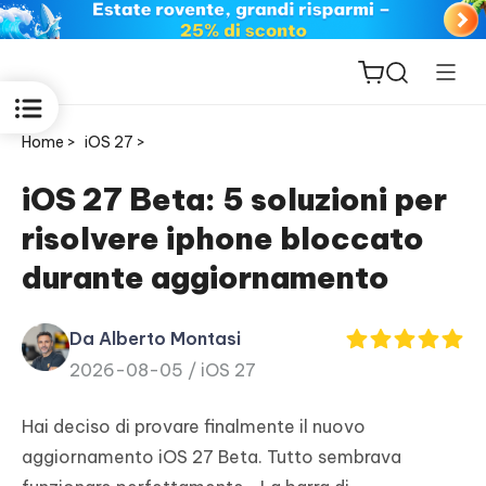
Home >
iOS 27 >
iOS 27 Beta: 5 soluzioni per
risolvere iphone bloccato
ReiBoot
durante aggiornamento
for iOS
Da Alberto Montasi
PDNob
2026-08-05 /
iOS 27
New
PDF
Editor
Hai deciso di provare finalmente il nuovo
aggiornamento iOS 27 Beta. Tutto sembrava
iAnyGo