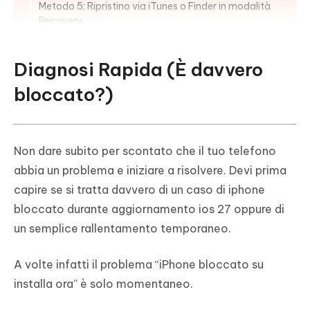
Metodo 5: Ripristino via iTunes o Finder in modalità
Recovery
4. Bonus: Come effettuare downgrade
Diagnosi Rapida (È davvero
sicuro da iOS 27 Beta
bloccato?)
5. Consigli finali per evitare blocchi
aggiornamento iOS
Conclusione
Non dare subito per scontato che il tuo telefono
abbia un problema e iniziare a risolvere. Devi prima
FAQ
capire se si tratta davvero di un caso di iphone
bloccato durante aggiornamento ios 27 oppure di
un semplice rallentamento temporaneo.
A volte infatti il problema “iPhone bloccato su
installa ora” è solo momentaneo.