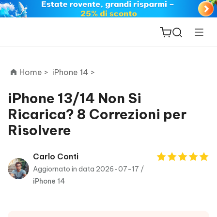
Home >
iPhone 14 >
iPhone 13/14 Non Si
Ricarica? 8 Correzioni per
ReiBoot
Risolvere
for iOS
PDNob
Carlo Conti
New
PDF
Aggiornato in data 2026-07-17 /
Editor
iPhone 14
iAnyGo