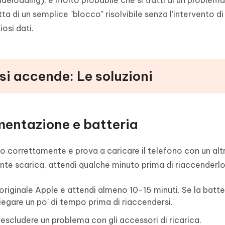
ideloading), è molto probabile che si tratti di un problema
tta di un semplice "blocco" risolvibile senza l'intervento di
osi dati.
si accende: Le soluzioni
imentazione e batteria
ino correttamente e prova a caricare il telefono con un alt
te scarica, attendi qualche minuto prima di riaccenderlo
originale Apple e attendi almeno 10-15 minuti. Se la batte
gare un po’ di tempo prima di riaccendersi.
escludere un problema con gli accessori di ricarica.