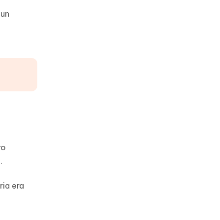
 un
ro
.
ria era