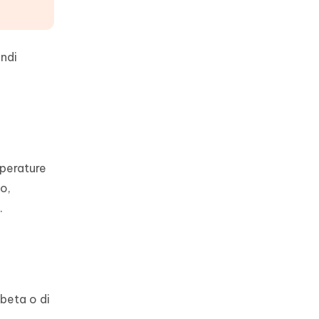
andi
mperature
o,
.
 beta o di