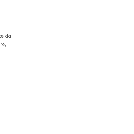
te da
re,