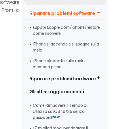
incredibili funzionalità
 software
Vedere Ora
AI
. Pronti a
Riparare problemi software
Iniziare
ù
Altri Consigli Utili
support.apple.com/iphone/restore
come risolvere
iPhone si accende e si spegne sulla
mela
iPhone bloccato sulla mela
Altri Consigli Utili
memoria piena
Riparare problemi hardware
Gli ultimi aggiornamenti
iPhone non si sente audio chiamata
iPhone non si accende sotto carica
Come Rimuovere il Tempo di
Utilizzo su iOS 18/26 senza
iPhone schermo bloccato
password
I 7 migliori modi per riparare il