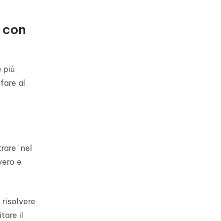
e con
 più
fare al
rare" nel
vero e
 risolvere
tare il