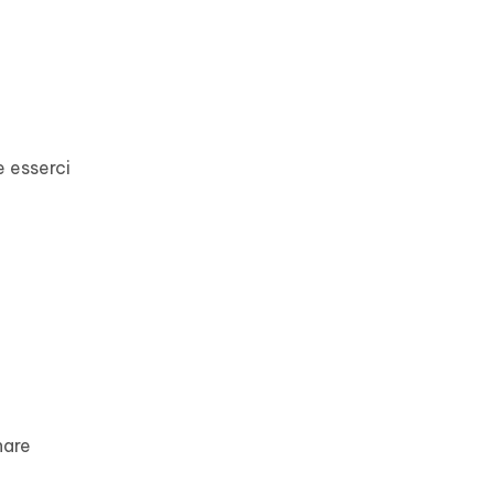
e esserci
hare