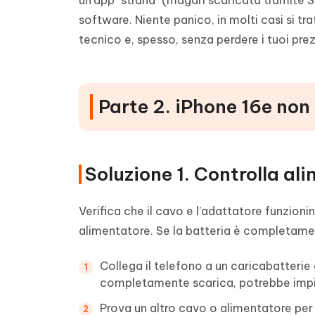
un'app "strana" (magari scaricata tramite S
software. Niente panico, in molti casi si tra
tecnico e, spesso, senza perdere i tuoi prezi
Parte 2. iPhone 16e non 
Soluzione 1. Controlla al
Verifica che il cavo e l’adattatore funzion
alimentatore. Se la batteria è completamen
Collega il telefono a un caricabatterie 
completamente scarica, potrebbe impie
Prova un altro cavo o alimentatore per 