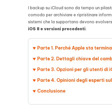
4DDiG - Windows Data Recovery
4DDiG 
OCR & conversione PDF online gratis
Creare d
I backup su iCloud sono da tempo un pilastr
l'AI
Recuperare i file cancellati in Windows
Recuperar
Mobile
Gratis
comodo per archiviare e ripristinare inform
PixPretty AI Photo Editor
Tenors
iAnyGo- iOS APP
iAnyGo
sistemi che la supportano devono evolversi
Strumento gratuito di fotoritocco con
Vedi Tutti i Prodotti
IA
Trasforma
Cambiare la posizione dell'iPhone senza
Cambiare
iOS 8 e versioni precedenti
.
contenuti
PC
PC
UltData for Android APP
APP Cl
Parte 1. Perché Apple sta termina
Recuperare i dati Android senza PC
Pulire l'
Parte 2. Dettagli chiave del cam
Parte 3. Opzioni per gli utenti di 
Parte 4. Opinioni degli esperti su
Conclusione