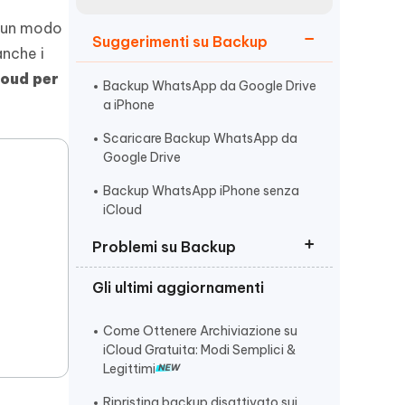
incredibili funzionalità
Vedere Ora
AI
o un modo
Suggerimenti su Backup
Iniziare
anche i
loud per
ù
Altri Consigli Utili
Backup WhatsApp da Google Drive
a iPhone
Scaricare Backup WhatsApp da
Google Drive
Backup WhatsApp iPhone senza
Altri Consigli Utili
iCloud
Problemi su Backup
Gli ultimi aggiornamenti
Backup WhatsApp non funziona
Quanto spazio occupa backup
Come Ottenere Archiviazione su
iPhone su pc
iCloud Gratuita: Modi Semplici &
Legittimi
Ripristina backup disattivato sui