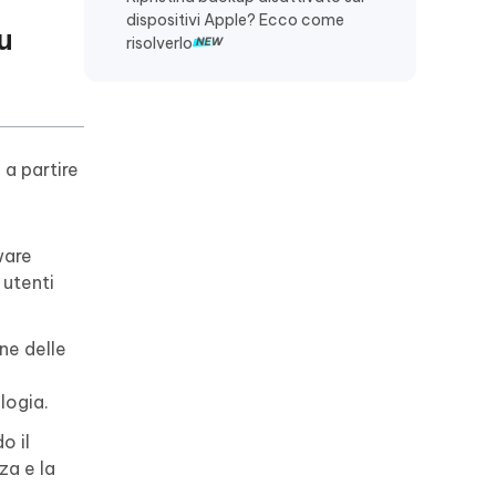
dispositivi Apple? Ecco come
u
risolverlo
 a partire
ware
 utenti
ne delle
logia.
o il
za e la