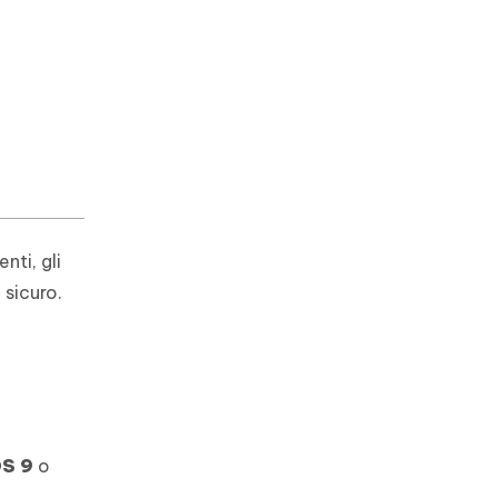
nti, gli
 sicuro.
OS 9
o