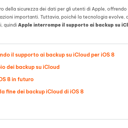
- Mac Data Recovery
iapositive in pochi secondi con
Riassumitore di documenti PDF con 
o della sicurezza dei dati per gli utenti di Apple, offrend
e i file eliminati su Mac
azioni importanti. Tuttavia, poiché la tecnologia evolve, 
Tenorshare AI Writer
Hot
New
hare AI Bypass
 - APP Android Fake GPS
iCareFone Transfer APP
, quindi
Apple interrompe il supporto ai backup su iC
Scrivere in modo più intelligente, pi
re i contenuti dell' AI in
veloce e migliore con l'AI
 la posizione di Android senza
Trasferire chat Whatsapp
 simili a quelli umani
Android/iPhone
eanup Pro
ndo il supporto ai backup su iCloud per iOS 8
iPhone con AI gratis
bio dei backup su iCloud
iOS 8 in futuro
lla fine dei backup iCloud di iOS 8