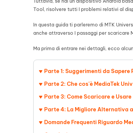
Tuttavia, se hai un dispositivo Android bas
4DDiG - Windows Data Recovery
4DDiG 
OCR & conversione PDF online gratis
Creare d
Tool, risolvere tutti I problemi relativi al 
l'AI
Recuperare i file cancellati in Windows
Recuperar
Mobile
Gratis
PixPretty AI Photo Editor
Tenors
In questa guida ti parleremo di MTK Universa
iAnyGo- iOS APP
iAnyGo
Strumento gratuito di fotoritocco con
Vedi Tutti i Prodotti
IA
Trasforma
Cambiare la posizione dell'iPhone senza
Cambiare
anche attraverso I passaggi per scaricare M
contenuti
PC
PC
Ma prima di entrare nei dettagli, ecco alcun
UltData for Android APP
APP Cl
Recuperare i dati Android senza PC
Pulire l'
Parte 1: Suggerimenti da Sapere 
Parte 2: Che cos'è MediaTek Univ
Parte 3: Come Scaricare e Usare
Parte 4: La Migliore Alternativa 
Domande Frequenti Riguardo Med