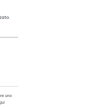
zato.
are una
gui