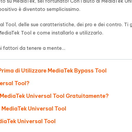
ato su MediaTek, sei fortunato! Con l'aiuto di MediaTek Uni
- Mac Data Recovery
iapositive in pochi secondi con
Riassumitore di documenti PDF con 
dispositivo è diventato semplicissimo.
e i file eliminati su Mac
Tenorshare AI Writer
Hot
New
hare AI Bypass
l Tool, delle sue caratteristiche, dei pro e dei contro. Ti
 - APP Android Fake GPS
iCareFone Transfer APP
Scrivere in modo più intelligente, pi
re i contenuti dell' AI in
veloce e migliore con l'AI
 la posizione di Android senza
Trasferire chat Whatsapp
ediaTek Tool e come installarlo e utilizzarlo.
 simili a quelli umani
Android/iPhone
i fattori da tenere a mente...
eanup Pro
iPhone con AI gratis
Prima di Utilizzare MediaTek Bypass Tool
ersal Tool?
 MediaTek Universal Tool Gratuitamente?
a MediaTek Universal Tool
iaTek Universal Tool