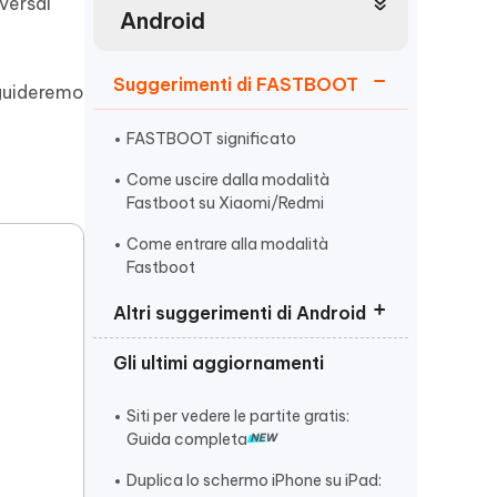
incredibili funzionalità
versal
Vedere Ora
AI
Android
Iniziare
Suggerimenti di FASTBOOT
 guideremo
ù
Altri Consigli Utili
FASTBOOT significato
Come uscire dalla modalità
Fastboot su Xiaomi/Redmi
Altri Consigli Utili
Come entrare alla modalità
Fastboot
Altri suggerimenti di Android
Gli ultimi aggiornamenti
Miui recovery 5.0
Telefono bloccato in modalità
Siti per vedere le partite gratis:
cuffie
Guida completa
Schermo telefono sfarfalla
Duplica lo schermo iPhone su iPad: